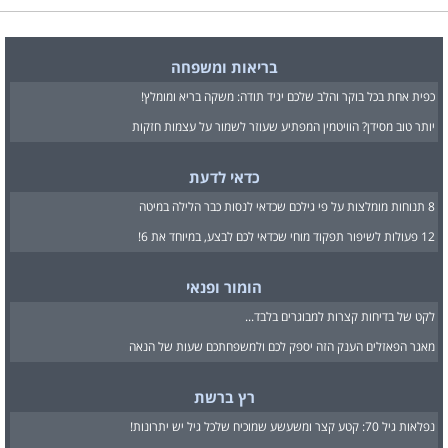
בריאות ומשפחה
כפית אחת בכל בוקר והלב שלכם יגיד תודה: משקה בריא ומומלץ!
יותר טוב מסידן? הוויטמין המפתיע שעוזר לשמור על עצמות חזקות
כדאי לדעת
8 תנוחות מומלצות על פי גילכם שכדאי לנסות כבר הלילה במיטה
12 פעולות לשיפור תפקוד מוחי שכדאי לכם לבצע, במיוחד את 6!
הומור ופנאי
לקט של בדיחות קצרות למבוגרים בלבד...
מאגר הפאזלים הענק הזה יספק לכם ולמשפחתכם שעות של הנאה
רץ ברשת
נפלאות גיל 70: קטע קצר ומשעשע שמוכיח שלכל גיל יש יתרונות!