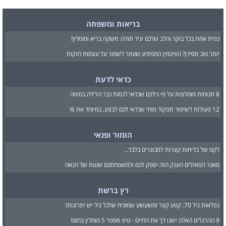
בריאות ומשפחה
כפית אחת בכל בוקר והלב שלכם יגיד תודה: משקה בריא ומומלץ!
יותר טוב מסידן? הוויטמין המפתיע שעוזר לשמור על עצמות חזקות
כדאי לדעת
8 תנוחות מומלצות על פי גילכם שכדאי לנסות כבר הלילה במיטה
12 פעולות לשיפור תפקוד מוחי שכדאי לכם לבצע, במיוחד את 6!
הומור ופנאי
לקט של בדיחות קצרות למבוגרים בלבד...
מאגר הפאזלים הענק הזה יספק לכם ולמשפחתכם שעות של הנאה
רץ ברשת
נפלאות גיל 70: קטע קצר ומשעשע שמוכיח שלכל גיל יש יתרונות!
9 ההרגלים האלה ישנו לך את החיים - טיפ מספר 5 מומלץ בחום!