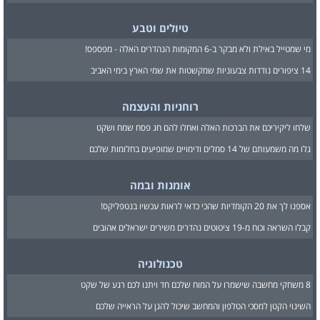
טיולים וטבע
מי שמטייל באילת ולא מבקר ב-6 המקומות הנהדרים האלה - מפספס!
14 ציפורים נודדות צבעוניות שמקשטות את שמי הארץ בימי האביב
רוחניות והעצמה
שלחו ליקיריכם את הברכות האלה ואחלו להם חג פסח שמח ושקט
גלו מה משמעותם של 14 סמלים ודימויים שמופיעים בחלומות שלכם
אומנות ובמה
אספנו לך את 20 הקומדיות שהכי כדאי לראות עכשיו בנטפליקס!
קבלו השראה וכוח מ-19 ציטוטים נהדרים משירים ישראלים אהובים
טכנולוגיה
8 משחקי מחשבה שישמרו על המוח שלכם חד ויתנו לכם רגע של שקט
השינוי הקטן למסכי הטלפון והמחשב שיכול להגן על הראייה שלכם