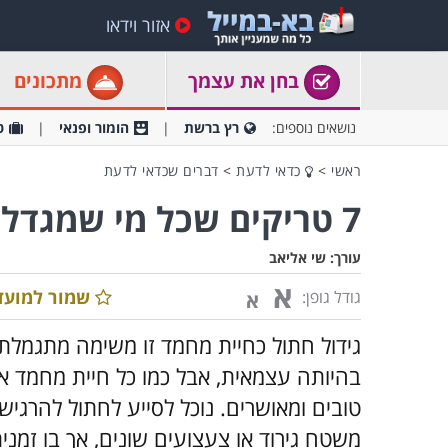
אזור וידאו
בחן את עצמך
מתכונים
נושאים נוספים:
רץ ברשת
הומור ופנאי
ט
ראשי
>
כדאי לדעת
>
דברים שכדאי לדעת
7 טריקים שכל מי שמגדל חתול צריך להכיר
עורך:
שי אליאב
א
שמור למועד
גודל גופן:
א
גידול חתול כחיית מחמד זו משימה מתגמלת
בהיותה עצמאית, אבל כמו כל חיית מחמד אח
טובים ומאושרים. נוכל לסייע לחתול להרגיש
משטח גירוד או צעצועים שונים, אך בו זמני