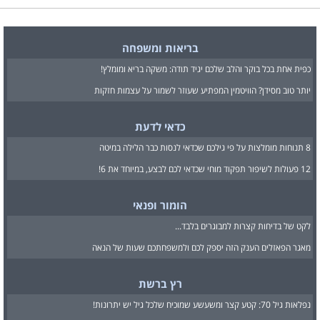
בריאות ומשפחה
כפית אחת בכל בוקר והלב שלכם יגיד תודה: משקה בריא ומומלץ!
יותר טוב מסידן? הוויטמין המפתיע שעוזר לשמור על עצמות חזקות
כדאי לדעת
8 תנוחות מומלצות על פי גילכם שכדאי לנסות כבר הלילה במיטה
12 פעולות לשיפור תפקוד מוחי שכדאי לכם לבצע, במיוחד את 6!
הומור ופנאי
לקט של בדיחות קצרות למבוגרים בלבד...
מאגר הפאזלים הענק הזה יספק לכם ולמשפחתכם שעות של הנאה
רץ ברשת
נפלאות גיל 70: קטע קצר ומשעשע שמוכיח שלכל גיל יש יתרונות!