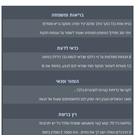
בריאות ומשפחה
כפית אחת בכל בוקר והלב שלכם יגיד תודה: משקה בריא ומומלץ!
יותר טוב מסידן? הוויטמין המפתיע שעוזר לשמור על עצמות חזקות
כדאי לדעת
8 תנוחות מומלצות על פי גילכם שכדאי לנסות כבר הלילה במיטה
12 פעולות לשיפור תפקוד מוחי שכדאי לכם לבצע, במיוחד את 6!
הומור ופנאי
לקט של בדיחות קצרות למבוגרים בלבד...
מאגר הפאזלים הענק הזה יספק לכם ולמשפחתכם שעות של הנאה
רץ ברשת
נפלאות גיל 70: קטע קצר ומשעשע שמוכיח שלכל גיל יש יתרונות!
9 ההרגלים האלה ישנו לך את החיים - טיפ מספר 5 מומלץ בחום!