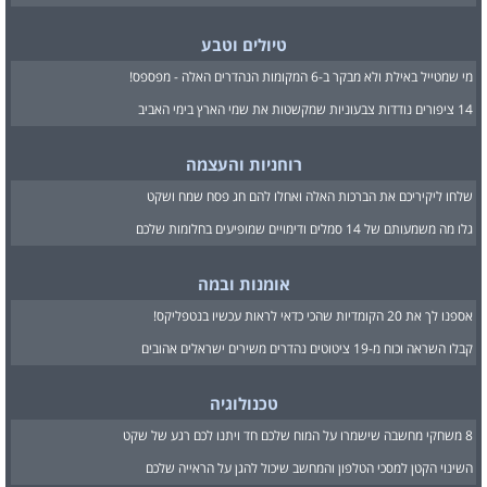
טיולים וטבע
מי שמטייל באילת ולא מבקר ב-6 המקומות הנהדרים האלה - מפספס!
14 ציפורים נודדות צבעוניות שמקשטות את שמי הארץ בימי האביב
רוחניות והעצמה
שלחו ליקיריכם את הברכות האלה ואחלו להם חג פסח שמח ושקט
גלו מה משמעותם של 14 סמלים ודימויים שמופיעים בחלומות שלכם
אומנות ובמה
אספנו לך את 20 הקומדיות שהכי כדאי לראות עכשיו בנטפליקס!
קבלו השראה וכוח מ-19 ציטוטים נהדרים משירים ישראלים אהובים
טכנולוגיה
8 משחקי מחשבה שישמרו על המוח שלכם חד ויתנו לכם רגע של שקט
השינוי הקטן למסכי הטלפון והמחשב שיכול להגן על הראייה שלכם