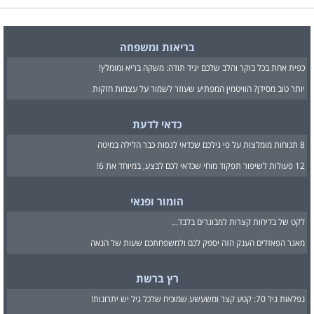
בריאות ומשפחה
כפית אחת בכל בוקר והלב שלכם יגיד תודה: משקה בריא ומומלץ!
יותר טוב מסידן? הוויטמין המפתיע שעוזר לשמור על עצמות חזקות
כדאי לדעת
8 תנוחות מומלצות על פי גילכם שכדאי לנסות כבר הלילה במיטה
12 פעולות לשיפור תפקוד מוחי שכדאי לכם לבצע, במיוחד את 6!
הומור ופנאי
לקט של בדיחות קצרות למבוגרים בלבד...
מאגר הפאזלים הענק הזה יספק לכם ולמשפחתכם שעות של הנאה
רץ ברשת
נפלאות גיל 70: קטע קצר ומשעשע שמוכיח שלכל גיל יש יתרונות!