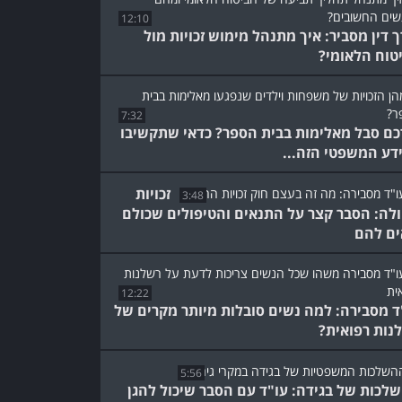
12:10
ך דין מסביר: איך מתנהל מימוש זכויות מול
טוח הלאומי?
7:32
כם סבל מאלימות בבית הספר? כדאי שתקשיבו
דע המשפטי הזה...
זכויות
3:48
לה: הסבר קצר על התנאים והטיפולים שכולם
ים להם
12:22
ד מסבירה: למה נשים סובלות מיותר מקרים של
נות רפואית?
5:56
לכות של בגידה: עו"ד עם הסבר שיכול להגן