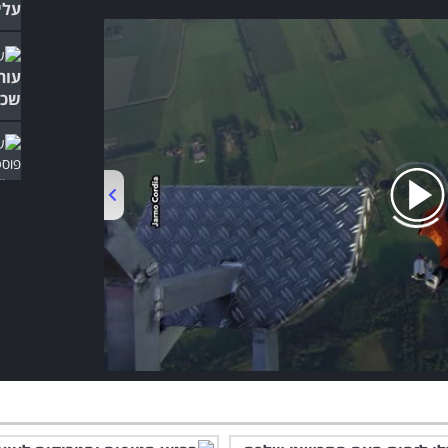
עלי
עור
שכד
עו"
ואח
00:00
/
04:06