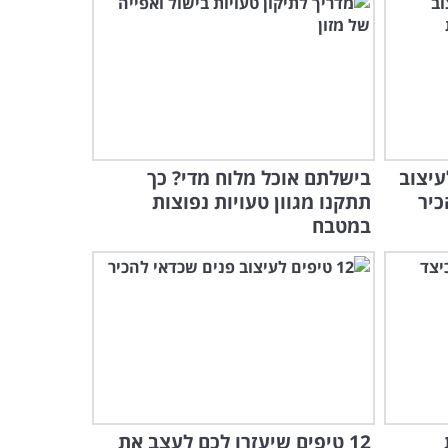
10:16
תוותרו על זכויותיכם: כך תגישו תביעת נכות
טוח הלאומי!
ככה כותבים צוואה חד
משמעית שמונעת מאבקי
ירושה ופרשנות
8:08
עיצוב
בישלתם אוכל מלוח מדי? כך
איך חברות הביטוח מתחמקות
כיר
תתקנו מגוון טעויות נפוצות
מתשלום הפיצוי שמגיע לך
במטבח
ומה עושים?
7:06
חברות הביטוח לא מוכנות
לשלם? הנה מה שכדאי לכם
לעשות...
8:48
הכירו את זכויותיכם! מי אמור
לפצות נפגעי תאונת עבודה?
12 טיפים שיעזרו לכם לעצב את