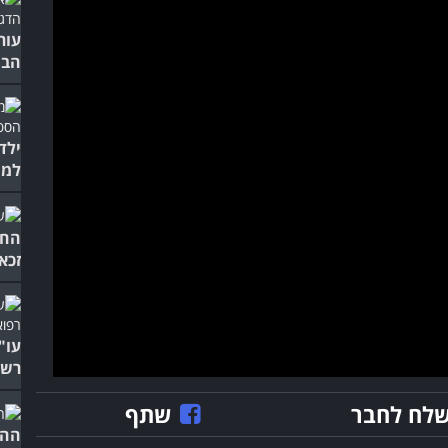
עור
הבי
ילד
למי
החו
זכא
עו"
רשל
לח לחבר
שתף
ההש