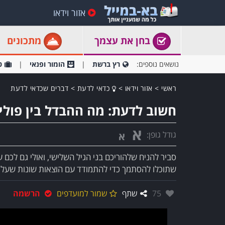
אזור וידאו
בחן את עצמך
מתכונים
נושאים נוספים:
רץ ברשת
הומור ופנאי
ט
ראשי
>
אזור וידאו
>
כדאי לדעת
>
דברים שכדאי לדעת
חשוב לדעת: מה ההבדל בין פוליס
א
גודל גופן:
א
סביר להניח שלהוריכם בני הגיל השלישי, ואולי גם לכם ע
שתוכלו להסתמך כדי להתמודד עם הוצאות שונות שעלול
אהבו:
75
שתף
שמור למועדפים
הרשמה