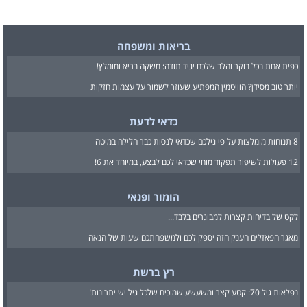
בריאות ומשפחה
כפית אחת בכל בוקר והלב שלכם יגיד תודה: משקה בריא ומומלץ!
יותר טוב מסידן? הוויטמין המפתיע שעוזר לשמור על עצמות חזקות
כדאי לדעת
8 תנוחות מומלצות על פי גילכם שכדאי לנסות כבר הלילה במיטה
12 פעולות לשיפור תפקוד מוחי שכדאי לכם לבצע, במיוחד את 6!
הומור ופנאי
לקט של בדיחות קצרות למבוגרים בלבד...
מאגר הפאזלים הענק הזה יספק לכם ולמשפחתכם שעות של הנאה
רץ ברשת
נפלאות גיל 70: קטע קצר ומשעשע שמוכיח שלכל גיל יש יתרונות!