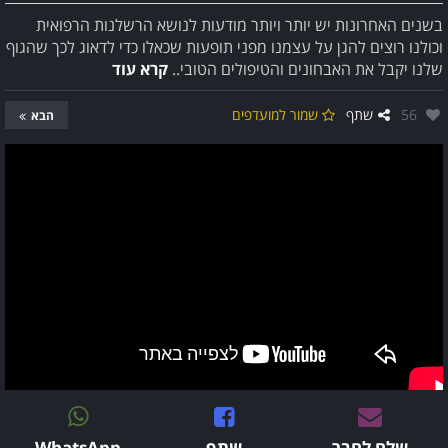
בשנים האחרונות יש יותר ויותר מודעות לנושא הרשלנות הרפואית
וכולנו רוצים להגן על עצמנו מפני תופעות שכאלו כדי לדאוג לכך שהגוף
שלנו יקבל את האבחונים והטיפולים הטובי..
קרא עוד
אהבו:
56
שתף
שמור למועדפים
הבא
שלח לחבר
שתף
WhatsApp