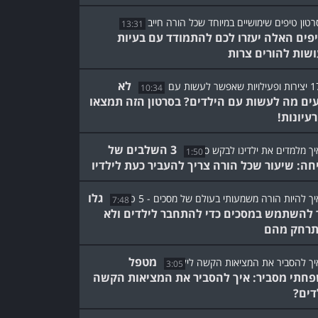
13:31
פים האלה יעזרו לכם להתמודד עם בעיות
שות להורים צרות
לא
10:34
עים מה לעשות עם הילדים? בסרטון הזה תמצאו
3 השלבים של
1:50
חה: שיעור שכל הורה צריך להעביר כעת לילדיו
גלו
7:48
 להשתמש במסכים כדי להתחבר לילדים ולא
רחק מהם
מטפל
3:05
חתי מסביר: איך להסביר את המציאות הקשה
דים?