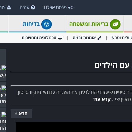
פרסם אצלנו
עזרה
צור
בריאות ומשפחה
בדיחות
יולים וטבע
אומנות ובמה
טכנולוגיה ומחשבים
 עם הילדים
קשה
ים טיפים שיעזרו להם לרענן את השגרה עם הילדים, ובסרטון
לעש
הכין יצי..
קרא עוד
הזה
הבא
ומו
החי