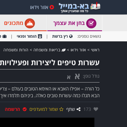
אזור וידאו
בחן את עצמך
מתכונים
נושאים נוספים:
רץ ברשת
הומור ופנאי
ט
ראשי
>
אזור וידאו
>
בריאות ומשפחה
>
הורות ומשפחה
עשרות טיפים ליצירות ופעילויות
א
גודל גופן:
א
כל הורה – אפילו האבא או האימא הטובים בעולם – צריכ
הבא תגלו כמה עשרות טובים כאלה. ביניהם תלמדו איך ל
אהבו:
173
שתף
שמור למועדפים
הרשמה