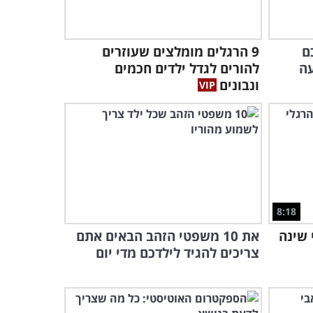
הטיפים בסרטון הזה יכולים
לעזור לכל הורה שרוצה קצת
שקט נפשי..
ם
9 הרגלים מומלצים שעוזרים
13:31
עה
להורים לגדל ילדים חכמים
ונבונים
5 טיפים לפינוי זיכרון באייפון
בלי למחוק תמונות וסרטים!
12:03
כל מה שצריך לדעת על קנייה
ושימוש בשמן זית - סרטון
מומלץ!
8:20
8:18
בעזרת הסרטון הזה תכירו
 שינה
את 10 משפטי הזהב הבאים אתם
טריקים חכמים לשימוש יעיל
צריכים להגיד לילדכם מדי יום
בסרט מדידה
3:12
גלו איך להשתמש בבינה