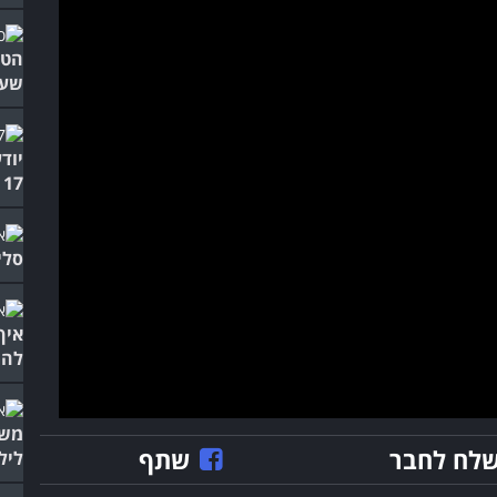
הטי
שעו
יוד
17 רעיונות!
סלי
איך
להת
משפ
לח לחבר
שתף
ליל