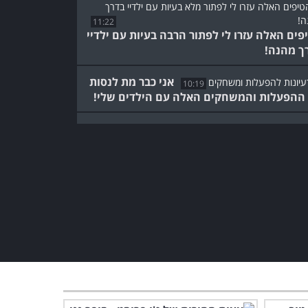
11:22
פים האלה עזרו לי לפתור הרבה בעיות עם ילדיי
ך מהנה!
אני כבר מת לנסות
10:19
ההפעלות והמשחקים האלה עם הילדים שלי!
הילד שלכם סובל
5:25
דה? עזרו לו להתמודד באמצעות הטיפים
ים
אני כבר לא קונה פרחים
בחנות, וגם אתם לא אחרי
שתראו את זה...
3:47
26 טיפים וטריקים להורים
שלא רוצים לעבוד קשה בימי
החופש
13:40