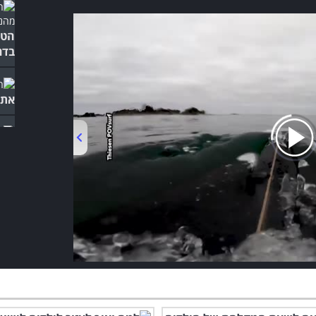
הטי
בדר
את 
מחר
הבא
00:00
/
03:55