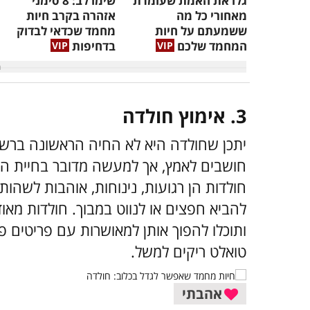
גלו את האמת שעומדת
שימו לב: 8 סימני
מאחורי כל מה
אזהרה בקרב חיות
ששמעתם על חיות
מחמד שכדאי לבדוק
המחמד שלכם
בדחיפות
3. אימוץ חולדה
יתכן שחולדה היא לא החיה הראשונה ברשי
חושבים לאמץ, אך למעשה מדובר בחיית המ
חולדות הן רגועות, נינוחות, אוהבות לשהות 
להביא חפצים או לנווט במבוך. חולדות מא
ותוכלו להפוך אותן למאושרות עם פריטים פש
טואלט ריקים למשל.
אהבתי