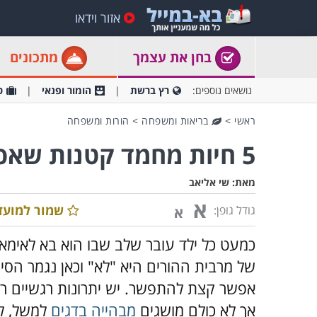
אזור וידאו
בחן את עצמך
מתכונים
נושאים נוספים:
רץ ברשת
הומור ופנאי
ט
ראשי
>
בריאות ומשפחה
>
הורות ומשפחה
5 חיות מחמד קטנות שאפשר לגדל בכלוב
מאת:
שי אליאב
א
שמור למועד
גודל גופן:
א
כמעט כל ילד עובר שלב שבו הוא בא לאימא
של מרבית ההורים היא "לא" וכאן נגמר הסיפ
אפשר קצת להתפשר. יש יתרונות רגשיים רבי
אך לא כולם מושגים
מבהייה בדגים
למשל, לכ