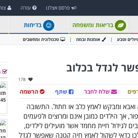
פרסם אצלנו
עזרה
צור
בריאות ומשפחה
בדיחות
יולים וטבע
אומנות ובמה
טכנולוגיה ומחשבים
ב
אהבו:
178
פים
שלח לחבר
שתף
הרשמה
 ואבא ומבקש לאמץ כלב או חתול. התשובה
ור, אך הילדים כמובן אינם ומרוצים ולפעמים
ם לגידול חיית מחמד אשר מועילים לילדים,
ן כדאי לשקול לאמץ חיה קטנה שאפשר לגדל