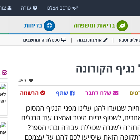
פרסם אצלנו
עזרה
צור
בריאות ומשפחה
בדיחות
יולים וטבע
אומנות ובמה
טכנולוגיה ומחשבים
נגיף הקורונה
ב
אהבו:
459
פים
שלח לחבר
שתף
הרשמה
יות שנועדו להגן עלינו מפני הנגיף המסוכן
רים, לשטוף ידיים היטב ואמצנו עוד הרגלים
החזרה לשגרה שכוללת עבודה ובתי הספר?
קופה הזאת שיסייעו לכם להגן על עצמכם