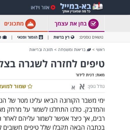
אזור וידאו
בחן את עצמך
מתכונים
נושאים נוספים:
רץ ברשת
הומור ופנאי
ט
ראשי
>
בריאות ומשפחה
>
תזונה ובריאות
טיפים לחזרה לשגרה בצל 
מאת:
דנית לידור
א
שמור למועד
גודל גופן:
א
ימי משבר הקורונה הביאו עלינו מטר של הנח
והמדבק. כולנו התחלנו לשמור על מרחק מאח
רבים, אך כיצד אפשר לשמור עליהם לאחר 
בכתבה הבאה תקבלו שלל טיפים חשובים לת