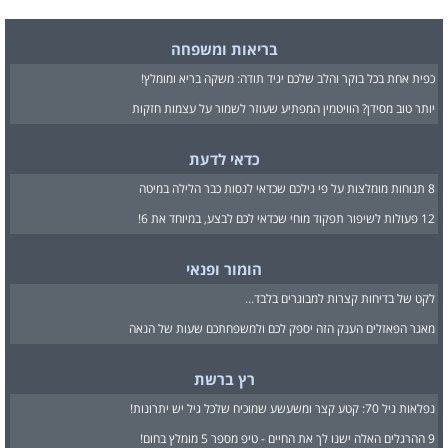
בריאות ומשפחה
כפית אחת בכל בוקר והלב שלכם יגיד תודה: משקה בריא ומומלץ!
יותר טוב מסידן? הוויטמין המפתיע שעוזר לשמור על עצמות חזקות
כדאי לדעת
8 תנוחות מומלצות על פי גילכם שכדאי לנסות כבר הלילה במיטה
12 פעולות לשיפור תפקוד מוחי שכדאי לכם לבצע, במיוחד את 6!
הומור ופנאי
לקט של בדיחות קצרות למבוגרים בלבד...
מאגר הפאזלים הענק הזה יספק לכם ולמשפחתכם שעות של הנאה
רץ ברשת
נפלאות גיל 70: קטע קצר ומשעשע שמוכיח שלכל גיל יש יתרונות!
9 ההרגלים האלה ישנו לך את החיים - טיפ מספר 5 מומלץ בחום!