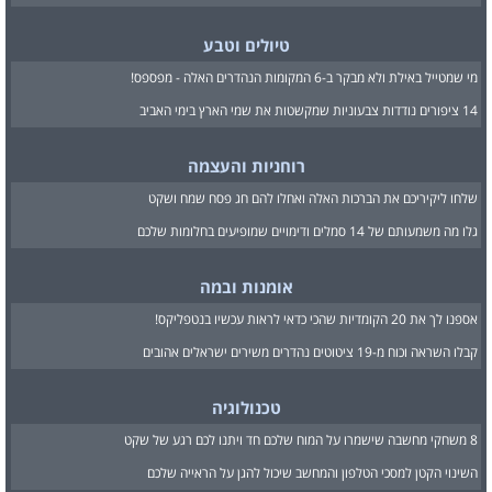
טיולים וטבע
מי שמטייל באילת ולא מבקר ב-6 המקומות הנהדרים האלה - מפספס!
14 ציפורים נודדות צבעוניות שמקשטות את שמי הארץ בימי האביב
רוחניות והעצמה
שלחו ליקיריכם את הברכות האלה ואחלו להם חג פסח שמח ושקט
גלו מה משמעותם של 14 סמלים ודימויים שמופיעים בחלומות שלכם
אומנות ובמה
אספנו לך את 20 הקומדיות שהכי כדאי לראות עכשיו בנטפליקס!
קבלו השראה וכוח מ-19 ציטוטים נהדרים משירים ישראלים אהובים
טכנולוגיה
8 משחקי מחשבה שישמרו על המוח שלכם חד ויתנו לכם רגע של שקט
השינוי הקטן למסכי הטלפון והמחשב שיכול להגן על הראייה שלכם