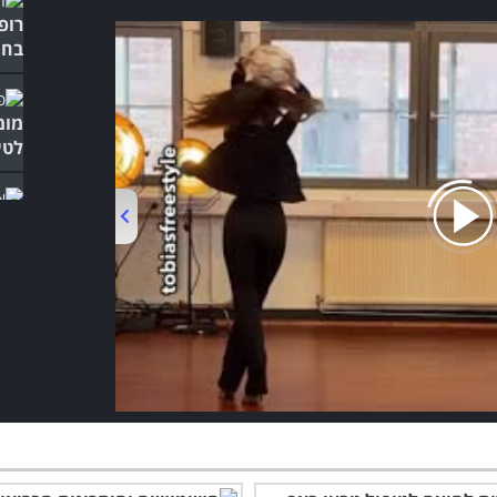
רופ
בחו
מומ
לטי
מומ
החי
00:00
/
01:01