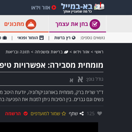
אזור וידאו
בחן את עצמך
מתכונים
נושאים נוספים:
רץ ברשת
הומור ופנאי
ט
ראשי
>
אזור וידאו
>
בריאות ומשפחה
>
תזונה ובריאות
מומחית מסבירה: אפשרויות טיפו
א
גודל גופן:
א
ד"ר שרית ברק, מומחית באורוגניקולוגיה, יודעת היטב מ
נשים וגם גברים. בין הסיבות ניתן למנות את הפגיעה בת
אהבו:
125
שתף
שמור למועדפים
הרשמה