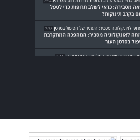
2:54
אה מסבירה: כדאי לשלב תרופות כדי לטפל
ם בקרב תינוקות?
7:38
חה לאונקולוגיה מסביר: המהפכה המתקרבת
פול בסרטן העור
6:11
חית מסבירה: איך הורמונים משפיעים על
ים של נשים?
רופא העיניים הזה מסביר על
מחלה שחשוב להכיר למען
הראייה שלך...
3:16
פרופ' רפי קרסו בדק ומצא: מה
עושים נגד התקרחות גברית?
5:56