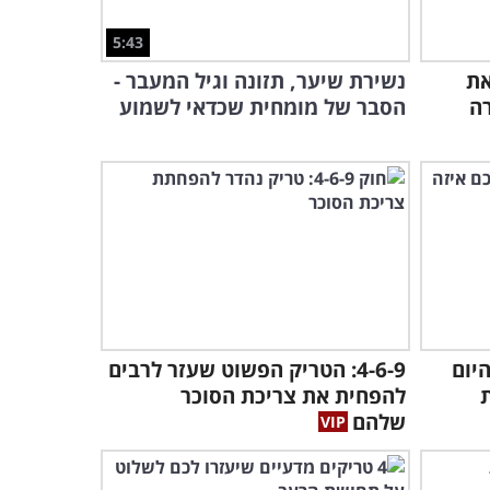
10:34
5:43
שבבים במוח נגד אלצהיימר -
את
נשירת שיער, תזונה וגיל המעבר -
מחקר ישראלי עם השלכות
רה
הסבר של מומחית שכדאי לשמוע
מדהימות!
11:17
רופא מסביר: הסבר קצר וחשוב
על הטיפולים השונים במחלת
הסוכרת
5:18
אוהבים לאכול שוקולד? כדאי
שתקשיבו להסבר של
התזונאית הזאת!
9:35
יום
4-6-9: הטריק הפשוט שעזר לרבים
אבחון וטיפול באי-ספיקת לב -
להפחית את צריכת הסוכר
סרטון בריאות שיכול להציל
שלהם
חיים!
9:20