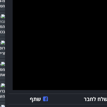
הטי
המו
בכו
רופ
זרי
מסב
את 
ברפ
השת
לח לחבר
שתף