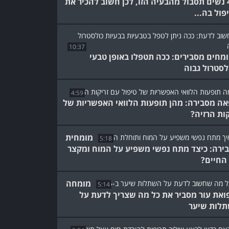
מ-4 נשים תסבול מהבעיה הזו, לכן חשוב להכיר את
פול בה...
10:37
מחים מסבירים: ככה תטפלו באופן טבעי
לסטרול גבוה
4:59
אה מסבירה: מהן תופעות הלוואי האפשריות של
קות הרזיה?
מומחית
5:18
ירה: כיצד מתח נפשי משפיע על המוח ומקצר
החיים?
מומחה
5:14
ואת עור מסביר את כל מה שצריך לדעת על
לות שיער