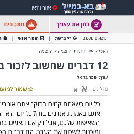
אזור וידאו
בחן את עצמך
מתכונים
נושאים נוספים:
רץ ברשת
הומור ופנאי
ט
ראשי
>
רוחניות והעצמה
>
העצמה
12 דברים שחשוב לזכור בכל בוקר
עורך:
עופר בר אל
א
שמור למועד
גודל גופן:
א
כל יום כשאתם קמים בבוקר אתם אומרים
אתם באמת מאמינים בזה? כל יום הוא 
השאיפות שלכם, אבל רק אם תאמינו בזה.
ומוכנות לשכוח את העבר, הם דברים הכ