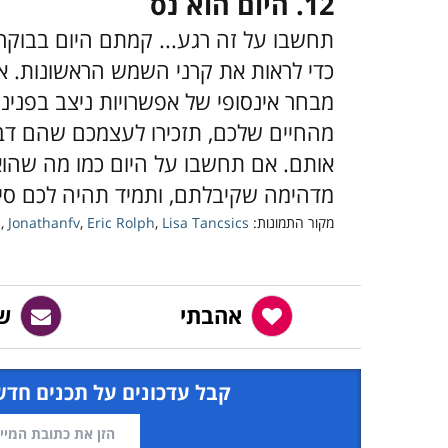
12. היום הוא נס
תחשבו על זה רגע... קמתם היום בבוק
כדי לראות את קרני השמש הראשונות. איז
מבחר אינסופי של אפשרויות ניצב בפנינו
מהחיים שלכם, תזכירו לעצמכם שהם דבר 
אותם. אם תחשבו על היום כמו מה שהו
מדהימה שקיבלתם, ותמיד תהיה לכם סיב
מקור התמונות:
Lisa Tancsics
,
Eric Rolph
,
Jonathanfv
,
s
אהבתי
ש
קבל עדכונים על תכנים חדש