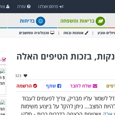
פרסם אצלנו
עזרה
צור
בריאות ומשפחה
בדיחות
יולים וטבע
אומנות ובמה
טכנולוגיה ומחשבים
קות, בזכות הטיפים האלה
ב
אהבו:
323
פים
שלח לחבר
שתף
הרשמה
ל לשמור עליו מבריק, צריך לפעמים לעבוד
יות המצב... ניתן להקל על ביצוע משימות
י אבק
ושטיפת הרצפה בדרכים רבות - חלקן