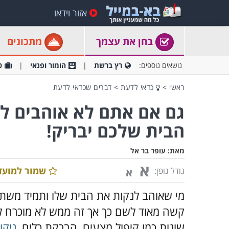
אזור וידאו
בחן את עצמך
מתכונים
נושאים נוספים:
רץ ברשת
הומור ופנאי
ט
ראשי
>
כדאי לדעת
>
דברים שכדאי לדעת
גם אם אתם לא אוהבים לנ
הבית שלכם יבריק!
מאת:
עופר בר אל
א
שמור למועד
גודל גופן:
א
מי שאוהב לנקות את הבית שלו ותמיד משתד
קשה מאוד לשם כך אך זה ממש לא מוכרח לה
שונות כמו קיפול מצעים, הברקת כלים,
ניקו