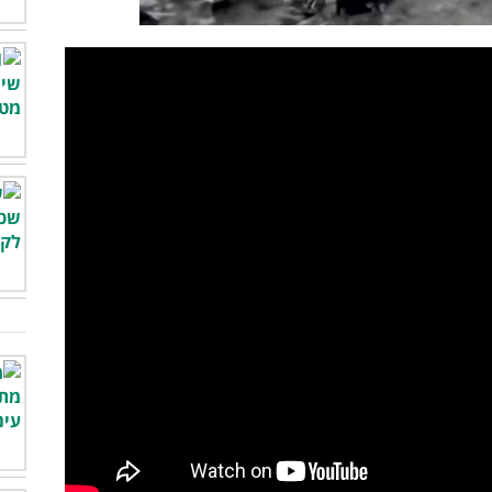
00:00
/
03:55