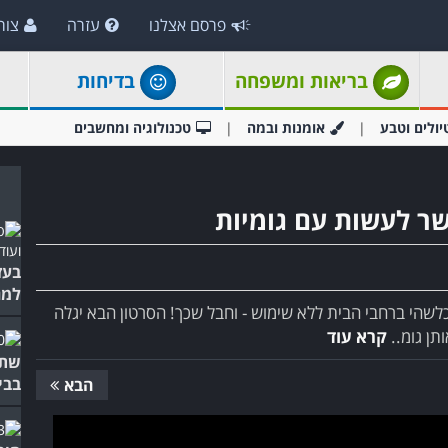
פרסם אצלנו
עזרה
צור
בריאות ומשפחה
בדיחות
יולים וטבע
אומנות ובמה
טכנולוגיה ומחשבים
בעז
למג
כלשהי ברחבי הבית ללא שימוש - וחבל שכך! הסרטון הבא יגלה
תן גומ..
קרא עוד
שתע
בבי
הבא