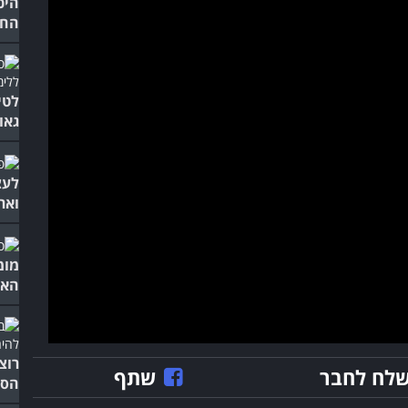
החי
גאו
לעצ
וארג
מומ
האל
רוצ
לח לחבר
שתף
הסר