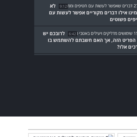
לא
9:12
ינו אילו דברים מקוריים אפשר לעשות עם
פים פשוטים
לרובכם יש
6:42
הפריט הזה, אך האם חשבתם להשתמש בו
כים אלו?
16 דרכים מפתיעות להשתמש
באטבי נייר כדי לשדרג את
החיים שלכם
5:01
צפו בסרטון הזה ותכירו 18
טיפים לשימוש חכם באזיקונים
וכבלים
8:40
מעולם לא חשבתי שניתן
להשתמש בכלי העבודה
האלה בצורה שכזאת...