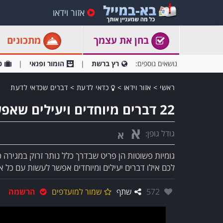
אזור וידאו
בחן את עצמך
מתכונים
נושאים נוספים:
רץ ברשת
הומור ופנאי
ט
ראשי
>
אזור וידאו
>
כדאי לדעת
>
דברים שכדאי לדעת
22 דברים מיוחדים ויעילים שאפשר לעשות עם גומיות
א
גודל גופן:
א
גומיות פשוטות הן פריט שבדרך כלל נותר זרוק במגירה 
לכם אילו דברים יעילים ומיוחדים אפשר לעשות עם כל או
אהבו:
572
שתף
שמור למועדפים
הרשמה