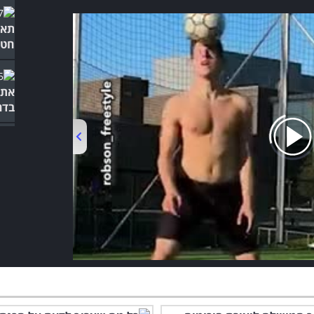
תאמ
חטי
את 
בדר
00:00
/
01:05