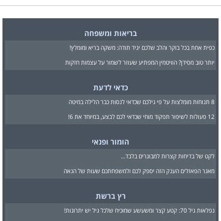
בריאות ומשפחה
כפית אחת בכל בוקר והלב שלכם יגיד תודה: משקה בריא ומומלץ!
יותר טוב מסידן? הוויטמין המפתיע שעוזר לשמור על עצמות חזקות
כדאי לדעת
8 תנוחות מומלצות על פי גילכם שכדאי לנסות כבר הלילה במיטה
12 פעולות לשיפור תפקוד מוחי שכדאי לכם לבצע, במיוחד את 6!
הומור ופנאי
לקט של בדיחות קצרות למבוגרים בלבד...
מאגר הפאזלים הענק הזה יספק לכם ולמשפחתכם שעות של הנאה
רץ ברשת
נפלאות גיל 70: קטע קצר ומשעשע שמוכיח שלכל גיל יש יתרונות!