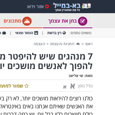
אזור וידאו
בחן את עצמך
מתכונים
נושאים נוספים:
רץ ברשת
הומור ופנאי
ט
ראשי
>
רוחניות והעצמה
>
העצמה
להפוך לאנשים מושכים יו
מאת:
שי אליאב
א
שמור למועד
גודל גופן:
א
כולנו רוצים להיראות מושכים יותר, לא רק בש
את האנשים שאיתם אנחנו באים באינטראקצ
כולם חושבים כליו בכל יום, יש כמה דברים ש