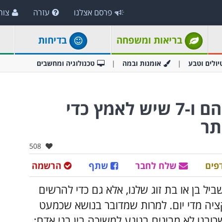
פרסם אצלנו
עזרה
צור
בריאות ומשפחה
בדיחות
יולים וטבע
אומנות ובמה
טכנולוגיה ומחשבים
7 מנהגים שיש להיפטר מהם ו-7 שיש לאמץ כדי
תר
אהבו:
508
פים
שלח לחבר
שתף
הרשמה
ביל בן או בת זוג שלנו, אלא גם כדי להרשים
יה מדי יום. למרות שמדובר בנושא שכמעט
רובנו לא מבינים בנוגע למשיכה בין בני אדם;