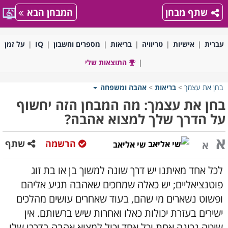
שתף מבחן
המבחן הבא
עברית
אישיות
טריוויה
בריאות
מספרים וחשבון
IQ
על זמן
התוצאות שלי
בחן את עצמך
>
בריאות
>
אהבה ומשפחה
בחן את עצמך: מה המבחן הזה יחשוף
על הדרך שלך למצוא אהבה?
א
הרשמה
שתף
א
שי אליאב
לכל אחד מאיתנו יש דרך שונה למשוך בן או בת זוג
פוטנציאליים; יש כאלה שמחכים שאהבה תגיע אליהם
ופשוט נשארים מי שהם, בעוד שאחרים עושים מהלכים
ישירים בעזרת יכולות כאלו ואחרות שיש ברשותם. אין
שיטה נכונה אחת וכל אחד יכול למצוא אהבה בדרכו שלו,