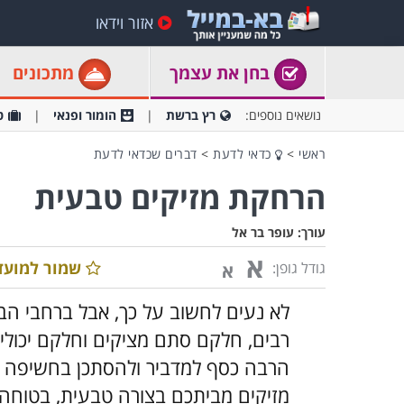
אזור וידאו
בחן את עצמך
מתכונים
נושאים נוספים:
רץ ברשת
הומור ופנאי
ט
ראשי
>
כדאי לדעת
>
דברים שכדאי לדעת
הרחקת מזיקים טבעית
עורך:
עופר בר אל
א
שמור למועד
גודל גופן:
א
לא נעים לחשוב על כך, אבל ברחבי הבי
רבים, חלקם סתם מציקים וחלקם יכולי
הרבה כסף למדביר ולהסתכן בחשיפה לח
מזיקים מביתכם בצורה טבעית, בטוחה 