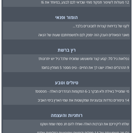
12 פעולות לשיפור תפקוד מוחי שכדאי לכם לבצע, במיוחד את 6!
הומור ופנאי
לקט של בדיחות קצרות למבוגרים בלבד...
מאגר הפאזלים הענק הזה יספק לכם ולמשפחתכם שעות של הנאה
רץ ברשת
נפלאות גיל 70: קטע קצר ומשעשע שמוכיח שלכל גיל יש יתרונות!
9 ההרגלים האלה ישנו לך את החיים - טיפ מספר 5 מומלץ בחום!
טיולים וטבע
מי שמטייל באילת ולא מבקר ב-6 המקומות הנהדרים האלה - מפספס!
14 ציפורים נודדות צבעוניות שמקשטות את שמי הארץ בימי האביב
רוחניות והעצמה
שלחו ליקיריכם את הברכות האלה ואחלו להם חג פסח שמח ושקט
גלו מה משמעותם של 14 סמלים ודימויים שמופיעים בחלומות שלכם