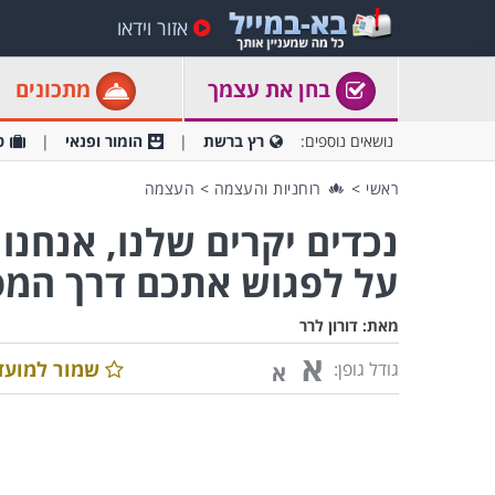
אזור וידאו
בחן את עצמך
מתכונים
נושאים נוספים:
רץ ברשת
הומור ופנאי
ט
ראשי
>
רוחניות והעצמה
>
העצמה
נכדים יקרים שלנו, אנחנו
על לפגוש אתכם דרך המסך
מאת:
דורון לרר
א
שמור למועד
גודל גופן:
א