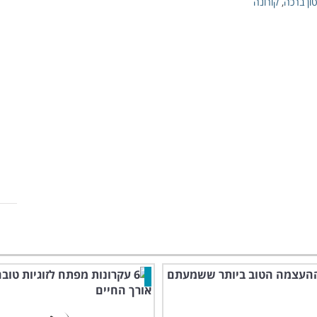
ון ברכה
,
קורונה