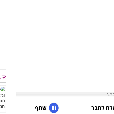
ב
לח לחבר
שתף