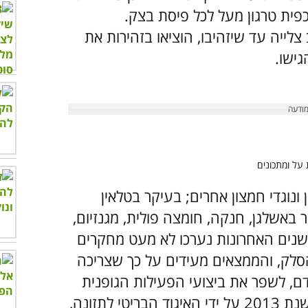
כפית טרגון מעל לכל פיסת בצק.
לייה עד שיזהיבו, הוציאו בזהירות את
ישו.
ונוגדי חמצון אחרים; בעיקר בטלאין
 באשלגן, חנקה, חומצה פולית, מגנזיום,
זונתיים, ויטמין C וזרחן. בשנים האחרונות נערכו לא מעט מחקרים
סלק, והממצאים מעידים על כך שצריכה
ם, לשפר את ביצועי הפעילות הגופנית
ואף למנוע דמנציה. בדיקות שנערכו בשנת 2013 על ידי האיגוד הבריטי לתזונה,