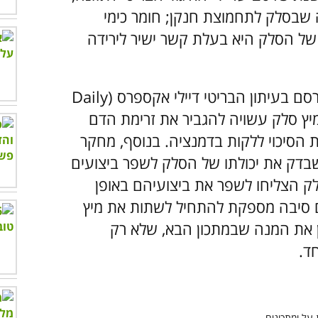
 שבסלק לתחמוצת חנקן; חומר כימי
של הסלק היא בעלת קשר ישיר לירידה
כמו כן, מחקר שנערך בשנת 2010 ופורסם בעיתון הבריטי דיילי אקספרס (Daily
רה במיץ סלק עשויה להגביר את זרימת הדם
ת הסיכוי ללקות בדמנציה. בנוסף, מחקר
סם באותו העיתון בשנת 2014, שבדק את יכולתו של הסלק לשפר ביצועים
סלק הצליחו לשפר את ביצועיהם באופן
 סיבה מספקת להתחיל לשתות את מיץ
ן את המנה שבמתכון הבא, שלא רק
ד.