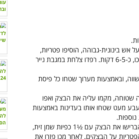
 אש בינונית-גבוהה, הוסיפו פטריות,
בצל ושום שחור וטגנו אותם עד שיתרככו, כ-6-5 דקות. רפדו צלחת במגבת נייר
תיכות בגודל שווה, ובאמצעות מערוך שטחו כל פיסת
ה שטוחה, מקמו עליה את הבצק ואפו
ל לבעבע מעט שטחו אותו בעדינות באמצעות
הפעילו את התנור על מצב צלייה, הברישו את הבצק עם ½1 כפיות שמן זית,
פטריות על הבצקים. לאחר מכן פזרו את