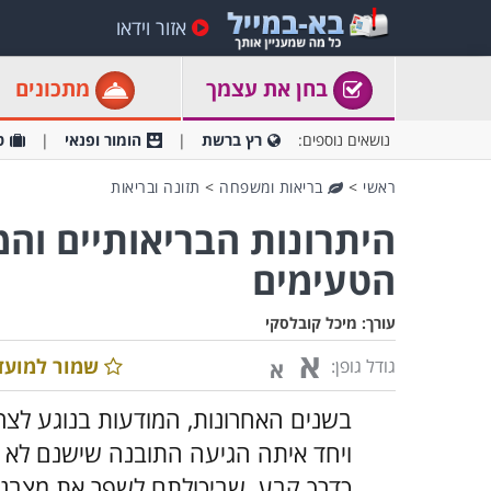
אזור וידאו
בחן את עצמך
מתכונים
נושאים נוספים:
רץ ברשת
הומור ופנאי
ט
ראשי
>
בריאות ומשפחה
>
תזונה ובריאות
הטעימים
עורך:
מיכל קובלסקי
א
שמור למועד
גודל גופן:
א
בשנים האחרונות, המודעות בנוגע לצרי
ויחד איתה הגיעה התובנה שישנם לא 
כדרך קבע, שביכולתם לשפר את מצבנו 