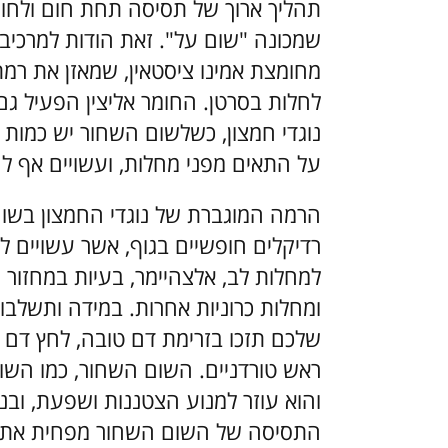
תהליך ארוך של תסיסה תחת חום ולחות
שמכונה "שום על". זאת הודות למרכיב ה
מחומצת אמינו ציסטאין, שמאזן את רמת 
לחלות בסרטן. החומר אליצין הפעיל גם
נוגדי חמצון, כשלשום השחור יש כמות כ
על התאים מפני מחלות, ועשויים אף ל
הרמה המוגברת של נוגדי החמצון בשום
רדיקלים חופשיים בגוף, אשר עשויים לפ
למחלות לב, אלצהיימר, בעיות במחזור 
ומחלות כרוניות אחרות. במידה ותשלב
שלכם תזכו בזרימת דם טובה, לחץ דם נמ
ראש טורדניים. השום השחור, כמו השו
והוא עוזר למנוע הצטננות ושפעת, ובנ
התסיסה של השום השחור מפחית את ר