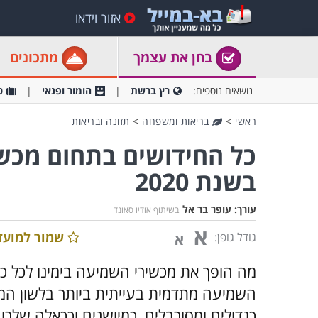
אזור וידאו
בחן את עצמך
מתכונים
נושאים נוספים:
רץ ברשת
הומור ופנאי
ט
ראשי
>
בריאות ומשפחה
>
תזונה ובריאות
כל החידושים בתחום מכש
בשנת 2020
עורך:
עופר בר אל
בשיתוף אודיו סאונד
א
שמור למועד
גודל גופן:
א
מה הופך את מכשירי השמיעה בימינו לכל כ
השמיעה מתדמית בעייתית ביותר בלשון ה
כגדולים ומסורבלים, כמיושנים וככאלה שלרו