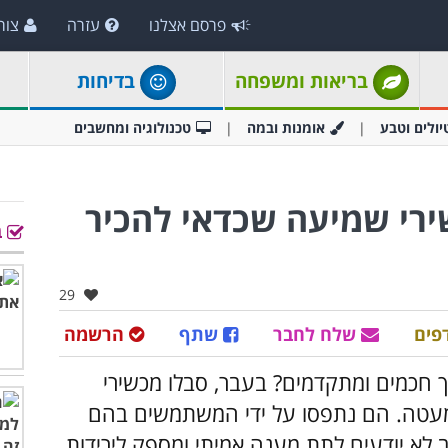
פרסם אצלנו
עזרה
צור
בריאות ומשפחה
בדיחות
יולים וטבע
אומנות ובמה
טכנולוגיה ומחשבים
ירי שמיעה שכדאי להכיר
ב
אהבו:
29
פים
שלח לחבר
שתף
הרשמה
ך חכמים ומתקדמים? בעבר, סבלו מכשירי
מעטה. הם נתפסו על ידי המשתמשים בהם
ב לא יודעים לתת מענה אמיתי ומספק לירידות