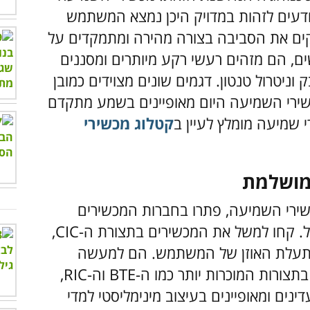
 יודעים לזהות במדויק היכן נמצא המשתמש
ים את הסביבה בצורה מהירה ומתמקדים על
שים, הם מזהים רעשי רקע מיותרים ומסננים
 וניטרול טנטון.
דגמים שונים מצוידים כמובן
מכשירי השמיעה היום מאופיינים בשמע מתקדם
 שמיעה מומלץ לעיין ב
קטלוג מכשירי
 מושלמת
ירי השמיעה, פתרו בחברות המכשירים
המובילות עם עיצובים פשוט יוצאים מן הכלל. קחו למשל את המכשירים בתצורת ה-CIC,
ך תעלת האוזן של המשתמש. הם למעשה
כמעט ובלתי נראים לעין. כמו כן, המכשירים בתצורות המוכרות יותר כמו ה-BTE וה-RIC,
נים ומאופיינים בעיצוב מינימליסטי למדי