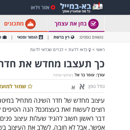
אזור וידאו
בחן את עצמך
מתכונים
נושאים נוספים:
רץ ברשת
הומור ופנאי
ט
ראשי
>
כדאי לדעת
>
דברים שכדאי לדעת
כך תעצבו מחדש את חדר
עורך:
עופר בר אל
בשיתוף עמינח
א
שמור למועד
גודל גופן:
א
עיצוב מחדש של חדר השינה מתחיל במיטה,
רוצים לעשות זאת בעצמכם? הנה הטיפים לשי
דבר ראשון חשוב להגיד שעלות עיצוב פנים
אפשר, אבל לא חובה, לשלב את העיצוב בשי