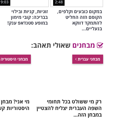
9:03
2:48
במקום כובעים וקלפים,
זוגיות, קניות ובילוי
הקוסם הזה החליט
בבריכה: קובי מימון
להתמקד דווקא
במופע סטנדאפ ענק!
בנעליים...
מבחנים
שאולי תאהב:
מבחני עברית
מבחני היסטוריה
רק מי ששולט בכל תחומי
מי אני? מבחן 
השפה העברית יצליח להצטיין
היסטוריות קש
במבחן הזה...