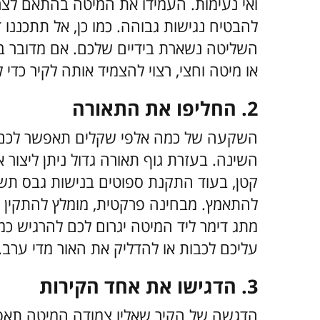
ואי נעימות. העמידו את המיטה בהתאם לצר
להבטיח נגישות גבוהה.
כמו כן, אל תתכננו
השליטה נשארת בידיים שלכם. אם מדובר בע
או מיטה וחצי, רצוי להצמיד אותה לקיר כד
2. החליפו את התאורה
השקעה של כמה אלפי שקלים תאפשר לכם ל
השינה. בעזרת גוף תאורה גדול ניתן ליצור
קטן, בעוד התקנת ספוטים בנישות גבס תשיג 
להתאמץ.
מבחינה פרקטית, מומלץ להתקין 
מתג דימר ליד המיטה יגרום לכם להרגיש כמו
עליכם לכבות או להדליק את האור מדי ערב.
3. הדגישו את אחד הקירות
הדגשה של הקיר שאליו צמודה המיטה תאפ