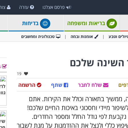
פרסם אצלנו
עזרה
צור
בריאות ומשפחה
בדיחות
יולים וטבע
אומנות ובמה
טכנולוגיה ומחשבים
 השינה שלכם
ב
אהבו:
19
פים
שלח לחבר
שתף
הרשמה
 ממשיך בתאורה וכולל את הקירות. אתם
פור מיידי וחסכוני באיכות החיים שלכם!
 נקבעת לפי גודל החלל ומספר החדרים.
פוץ כללי ולנצל את ההזדמנות על מנת לשבור