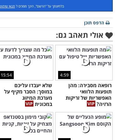
בלחיצתך על "הרשם", הינך מסכים ל
תנאי שימוש
הדפס תוכן
אולי תאהב גם:
15:54
4:59
רופאה מסבירה: מהן
שלא יעבדו עליכם
תופעות הלוואי
במוסך: הסבר מקיף על
האפשריות של זריקות
מערכת המיזוג
הרזיה?
במכונית