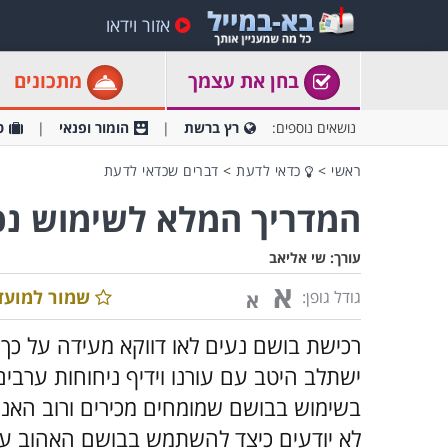
אזור וידאו
בחן את עצמך
מתכונים
נושאים נוספים:
רץ ברשת
הומור ופנאי
ט
ראשי
>
כדאי לדעת
>
דברים שכדאי לדעת
המדריך המלא לשימוש נכ
עורך:
שי אליאב
א
שמור למועד
גודל גופן:
א
רכישת בושם נעים לאו דווקא מעידה על כך
ישתלב היטב עם עורנו וידיף ניחוחות ערבי
בשימוש בבושם שמומחים מכירים ורוב האנש
לא יודעים כיצד להשתמש בבושם האהוב על