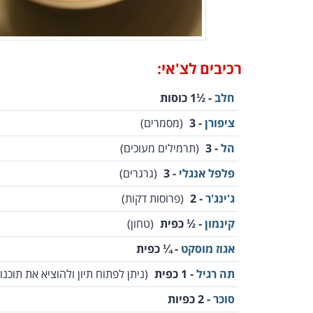
רכיבים לצ'אי:
חלב
- ½1 כוסות
ציפורן
- 3
(מסמרים)
הל
- 3
(תרמילים מעוכים)
פלפל אנגלי
- 3
(גרגרים)
ג'ינג'ר
- 2
(פרוסות דקות)
קינמון
- ½ כפית
(טחון)
אגוז מוסקט
- ¼ כפית
תה רגיל
- 1 כפית
(ניתן לפתוח תיון ולהוציא את תוכנו)
סוכר
- 2 כפיות