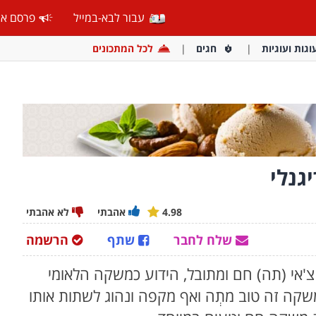
עבור לבא-במייל
פרסם אצ
וגות ועוגיות
חגים
לכל המתכונים
גנלי
4.98
אהבתי
לא אהבתי
שלח לחבר
שתף
הרשמה
צ'אי (תה) חם ומתובל, הידוע כמשקה הלאומי
 משקה זה טוב מתְה ואף מקפה ונהוג
לשתות אותו