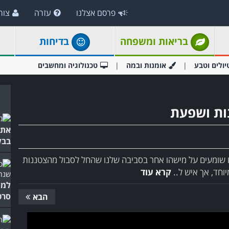
פרסם אצלנו
עזרה
צור
בריאות ומשפחה
בדיחות
יולים וטבע
אומנות ובמה
טכנולוגיה ומחשבים
את 
בבל
 שומעים על מישהו אחר בסביבה שלנו שהחל לסבול מהצטננות
וחד, אך איש ל..
קרא עוד
למה
סרט
הבא