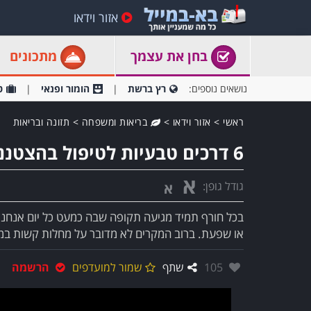
אזור וידאו
בחן את עצמך
מתכונים
נושאים נוספים:
רץ ברשת
הומור ופנאי
ט
ראשי
>
אזור וידאו
>
בריאות ומשפחה
>
תזונה ובריאות
6 דרכים טבעיות לטיפול בהצטננות ושפעת
א
גודל גופן:
א
בכל חורף תמיד מגיעה תקופה שבה כמעט כל יום אנחנו
או שפעת. ברוב המקרים לא מדובר על מחלות קשות במי
אהבו:
105
שתף
שמור למועדפים
הרשמה