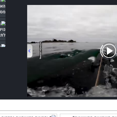
האם
מסוג
נוי
לתס
בזכ
ביד
00:00
/
03:55