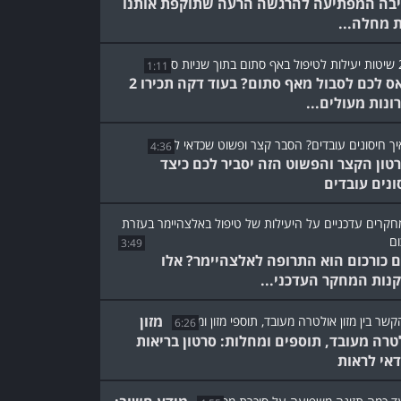
בה המפתיעה להרגשה הרעה שתוקפת אותנו
 מחלה...
1:11
נמאס לכם לסבול מאף סתום? בעוד דקה תכירו 2
ונות מעולים...
4:36
טון הקצר והפשוט הזה יסביר לכם כיצד
ונים עובדים
3:49
 כורכום הוא התרופה לאלצהיימר? אלו
נות המחקר העדכני...
מזון
6:26
טרה מעובד, תוספים ומחלות: סרטון בריאות
אי לראות