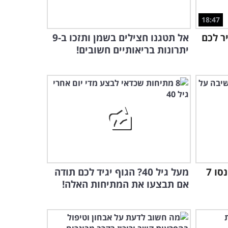
6:08
18:47
המומחים מסבירים: ככה
ר לכם
אל תטגנו חצילים בשמן ותזכו ב-9
תטפלו באופן טבעי בכולסטרול
יתרונות בריאותיים חשובים!
גבוה
10:37
חשוב להקפיד על צריכת
החומרים האלה כדי למנוע
דלקות ומחלות!
5:03
"הנה זה בא" - הקשיבו לשיר
המצחיק שיעלים כל דיכאון
חורף
2:22
שימו את מזרון היוגה בצד ונסו 7
מעל גיל 40? הגוף יגיד לכם תודה
הרופא הזה בדק ומצא את
אם תבצעו את המתיחות האלה!
הדיאטה הטובה ביותר לטיפול
בכאבי בטן...
4:46