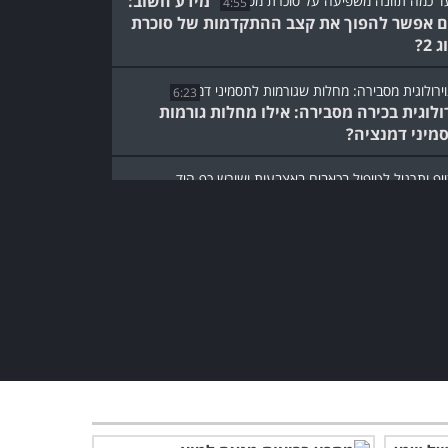
מידע חשוב:
4:55
 אפשר להפוך את קצב ההתקדמות של סוכרת
 2?
6:23
רולוגית בכירה מסבירה: אילו מחלות גורמות
מיני דמנציה?
8:34
ות הסרטון הזה גיליתי איך להפחית כאבים
יים ובאצבעות!
כל מי שנוטל ויטמין D צריך
לראות את הסרטון של הרופא
הזה!
4:59
הנטורופתית הזו מסבירה על
הרכיבים שעוזרים לטפל
בדכדוך וחרדה