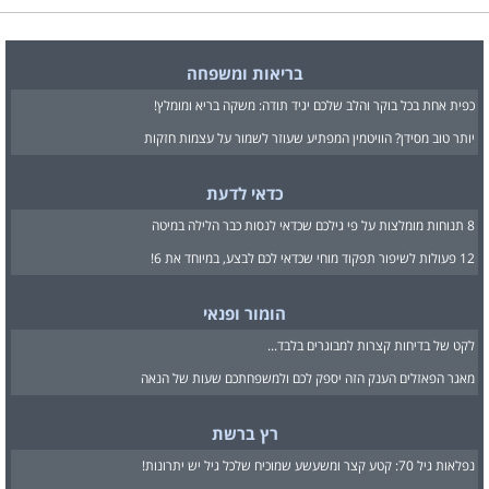
בריאות ומשפחה
כפית אחת בכל בוקר והלב שלכם יגיד תודה: משקה בריא ומומלץ!
יותר טוב מסידן? הוויטמין המפתיע שעוזר לשמור על עצמות חזקות
כדאי לדעת
8 תנוחות מומלצות על פי גילכם שכדאי לנסות כבר הלילה במיטה
12 פעולות לשיפור תפקוד מוחי שכדאי לכם לבצע, במיוחד את 6!
הומור ופנאי
לקט של בדיחות קצרות למבוגרים בלבד...
מאגר הפאזלים הענק הזה יספק לכם ולמשפחתכם שעות של הנאה
רץ ברשת
נפלאות גיל 70: קטע קצר ומשעשע שמוכיח שלכל גיל יש יתרונות!