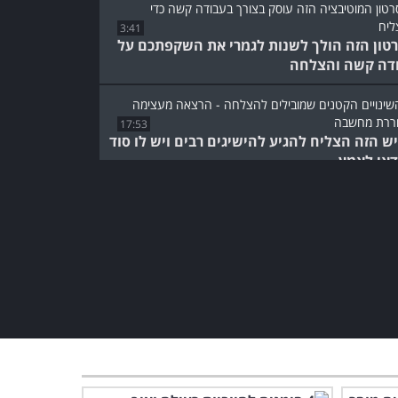
3:41
טון הזה הולך לשנות לגמרי את השקפתכם על
דה קשה והצלחה
17:53
ש הזה הצליח להגיע להישיגים רבים ויש לו סוד
אי לאמץ...
החוקר הזה יסביר לכם מה
הקשר האמיתי בין הגיל שלכם
להצלחה
16:17
"צאו להגשים את מטרות
חייכם" - נאום העצמה
שלעולם לא תשכחו!
2:48
לאישה מהדהימה הזו יש