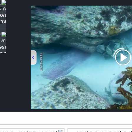
הסר
עבו
האי
שכד
00:00
/
02:34