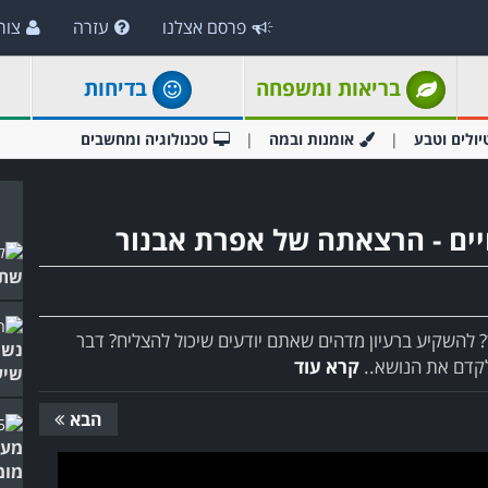
פרסם אצלנו
עזרה
צור
בריאות ומשפחה
בדיחות
יולים וטבע
אומנות ובמה
טכנולוגיה ומחשבים
יים - הרצאתה של אפרת אבנור
שתש
להשקיע ברעיון מדהים שאתם יודעים שיכול להצליח? דבר
נשי
 לקדם את הנושא..
קרא עוד
שיע
הבא
מעש
מומ