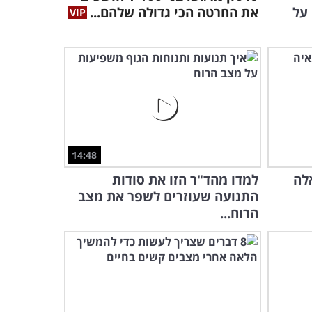
על
את החרטה הכי גדולה שלהם...
לסרטון הבא יש את הכוח
לעזור לך ולחבריך להכניס
הצלחה לחייכם
8:53
סרטון המוטיבציה הזה יגרום
לכם לשכוח את כל מה
שחשבתם על כאב
3:52
14:48
איך הופכים לימודים לממכרים
לה
למדו מהד"ר הזו את סודות
ומהנים כמו רשתות חברתיות?
התנועה שעוזרים לשפר את מצב
12:55
הרוח...
הדרך הנכונה להציג את
עצמכם בקצרה ולהשאיר
רושם ראשוני מנצח
9:29
3 חוקי המפתח להוצאות