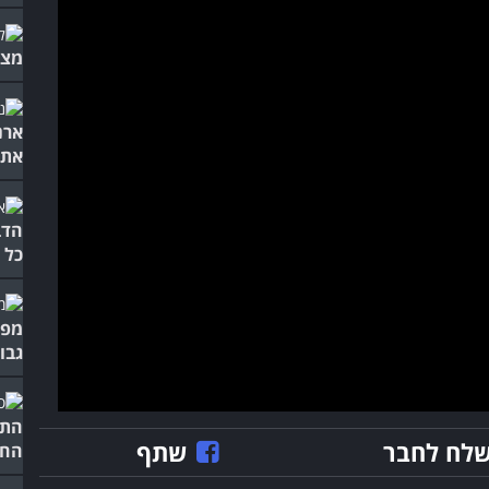
מצליח - 3 סיבות 
ארנ
את 
הדב
כל 
גבו
התי
לח לחבר
שתף
החל