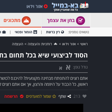
אזור וידאו
בחן את עצמך
מתכונים
נושאים נוספים:
רץ ברשת
הומור ופנאי
ט
ראשי
>
אזור וידאו
>
רוחניות והעצמה
>
העצמה
הסוד לביצועי שיא בכל תחום בח
א
גודל גופן:
א
אתם רוצים להתפתח מבחינה מקצועית? להיכנס לכושר? 
ראשון, כל הכבוד על היוזמה והרצון, אך אם אתם רוצים
אהבו:
213
שתף
שמור למועדפים
הרשמה