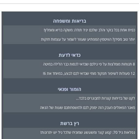
בריאות ומשפחה
כפית אחת בכל בוקר והלב שלכם יגיד תודה: משקה בריא ומומלץ!
יותר טוב מסידן? הוויטמין המפתיע שעוזר לשמור על עצמות חזקות
כדאי לדעת
8 תנוחות מומלצות על פי גילכם שכדאי לנסות כבר הלילה במיטה
12 פעולות לשיפור תפקוד מוחי שכדאי לכם לבצע, במיוחד את 6!
הומור ופנאי
לקט של בדיחות קצרות למבוגרים בלבד...
מאגר הפאזלים הענק הזה יספק לכם ולמשפחתכם שעות של הנאה
רץ ברשת
נפלאות גיל 70: קטע קצר ומשעשע שמוכיח שלכל גיל יש יתרונות!