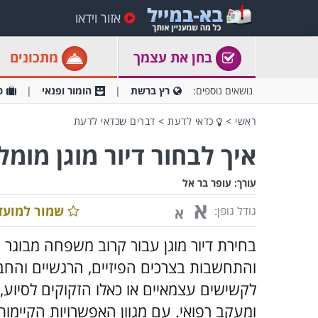
אזור וידאו
בחן את עצמך
מתכונים
נושאים נוספים:
רץ ברשת
הומור ופנאי
ט
ראשי
>
כדאי לדעת
>
דברים שכדאי לדעת
איך לבחור דיור מוגן מו
עורך:
עופר בר אל
א
שמור למועד
גודל גופן:
א
בחירת דיור מוגן עבור קרוב משפחה מבוג
והתחשבות בצרכים הפיזיים, הרגשיים והחבר
לקשישים עצמאיים או כאלו הזקוקים לסיוע, 
ומעקב רפואי. עם מגוון האפשרויות הקיימות