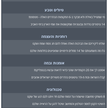
טיולים וטבע
מי שמטייל באילת ולא מבקר ב-6 המקומות הנהדרים האלה - מפספס!
14 ציפורים נודדות צבעוניות שמקשטות את שמי הארץ בימי האביב
רוחניות והעצמה
שלחו ליקיריכם את הברכות האלה ואחלו להם חג פסח שמח ושקט
גלו מה משמעותם של 14 סמלים ודימויים שמופיעים בחלומות שלכם
אומנות ובמה
אספנו לך את 20 הקומדיות שהכי כדאי לראות עכשיו בנטפליקס!
קבלו השראה וכוח מ-19 ציטוטים נהדרים משירים ישראלים אהובים
טכנולוגיה
8 משחקי מחשבה שישמרו על המוח שלכם חד ויתנו לכם רגע של שקט
השינוי הקטן למסכי הטלפון והמחשב שיכול להגן על הראייה שלכם