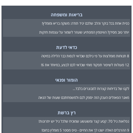
בריאות ומשפחה
כפית אחת בכל בוקר והלב שלכם יגיד תודה: משקה בריא ומומלץ!
יותר טוב מסידן? הוויטמין המפתיע שעוזר לשמור על עצמות חזקות
כדאי לדעת
8 תנוחות מומלצות על פי גילכם שכדאי לנסות כבר הלילה במיטה
12 פעולות לשיפור תפקוד מוחי שכדאי לכם לבצע, במיוחד את 6!
הומור ופנאי
לקט של בדיחות קצרות למבוגרים בלבד...
מאגר הפאזלים הענק הזה יספק לכם ולמשפחתכם שעות של הנאה
רץ ברשת
נפלאות גיל 70: קטע קצר ומשעשע שמוכיח שלכל גיל יש יתרונות!
9 ההרגלים האלה ישנו לך את החיים - טיפ מספר 5 מומלץ בחום!