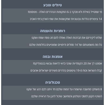
טיולים וטבע
מי שמטייל באילת ולא מבקר ב-6 המקומות הנהדרים האלה - מפספס!
14 ציפורים נודדות צבעוניות שמקשטות את שמי הארץ בימי האביב
רוחניות והעצמה
שלחו ליקיריכם את הברכות האלה ואחלו להם חג פסח שמח ושקט
גלו מה משמעותם של 14 סמלים ודימויים שמופיעים בחלומות שלכם
אומנות ובמה
אספנו לך את 20 הקומדיות שהכי כדאי לראות עכשיו בנטפליקס!
קבלו השראה וכוח מ-19 ציטוטים נהדרים משירים ישראלים אהובים
טכנולוגיה
8 משחקי מחשבה שישמרו על המוח שלכם חד ויתנו לכם רגע של שקט
השינוי הקטן למסכי הטלפון והמחשב שיכול להגן על הראייה שלכם