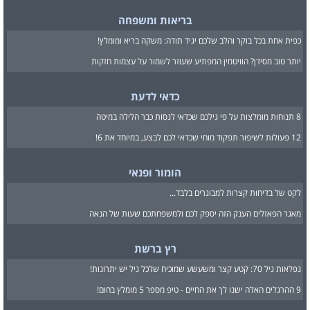
בריאות ומשפחה
כפית אחת בכל בוקר והלב שלכם יגיד תודה: משקה בריא ומומלץ!
יותר טוב מסידן? הוויטמין המפתיע שעוזר לשמור על עצמות חזקות
כדאי לדעת
8 תנוחות מומלצות על פי גילכם שכדאי לנסות כבר הלילה במיטה
12 פעולות לשיפור תפקוד מוחי שכדאי לכם לבצע, במיוחד את 6!
הומור ופנאי
לקט של בדיחות קצרות למבוגרים בלבד...
מאגר הפאזלים הענק הזה יספק לכם ולמשפחתכם שעות של הנאה
רץ ברשת
נפלאות גיל 70: קטע קצר ומשעשע שמוכיח שלכל גיל יש יתרונות!
9 ההרגלים האלה ישנו לך את החיים - טיפ מספר 5 מומלץ בחום!