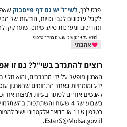
עו"ד מסביר: זכויות
פיצוי לנפגעי תאונות
ופיצויים של נפגעי
אישיות - זכות חשובה
תאונות עבודה
מאוד שכדאי להכיר!
ב-2024
איך פונים לשי"ל?
שי"ל שפזורות בכל רחבי הארץ.
לחצו כאן
כ
לכתוב את עירכם בשורת החיפוש כדי למצ
אליכם. שימו לב שלכל תחנה יש שעות קבל
לכך לפני שמגיעים – לחצו על "פרטים נוס
פרט לכך,
לשי"ל יש גם דף פייסבוק
שאפשר
לקבל עדכונים לגבי זכויות, הודעות של הבי
ומדריכים ומערכות סיוע שיתכן שתזדקקו לה