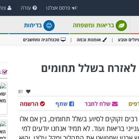
פרסם אצלנו
עזרה
צור
בריאות ומשפחה
בדיחות
יולים וטבע
אומנות ובמה
טכנולוגיה ומחשבים
ץ לאזרח בשלל תחומים
ב
אהבו:
81
פים
שלח לחבר
שתף
הרשמה
רבים זקוקים לסיוע בשלל תחומים, בין אם אלו
נייני בריאות ועוד. לא תמיד אנחנו יודעים למי
ש ארגון שמפשט את התהליך ומקל עלינו, והוא