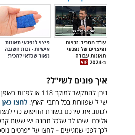
סיוע בנושאים אישיים ודיור – כולל סיוע
שכנים וגישור סכסוכים בעזרת מגשר ק
סיוע בתחומי בריאות – כולל שיקום וזכ
סיוע בקידום עניינים מול משרדי ממשלה
ארגון שי"ל הוא למעשה הגורם הממשלתי היח
ונהלים שנוגעים לכלל השירותים הממשלתיי
הסבוכה, ביצירת קשרים עם הממסד ובקיצו
השונים. השירות הזה ניתן בחינם והמענה מ
או שאלה שנוגעת לכל אחד מהנושאים האלה
ובעלי מקצוע שאין להם שום מטרת רווח אי
אולי יעניין אותך גם: