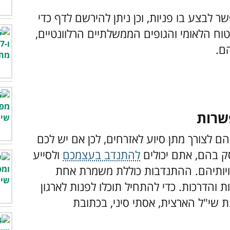
עורך דין מסביר: איך
כפית אחת בכל בוקר
מתנהל מימוש זכויות
והלב שלכם יגיד תודה:
מול הביטוח הלאומי?
משקה בריא ומומלץ!
ניתן להתקשר למוקד 118 או לפנות באופן ישיר (בטלפון או בהגעה) לאחת מ-86 תחנות
די לצפות ברשימת תחנות שי"ל - תוכלו
וא במהירות את התחנה שבעירכם או שקרובה
ת קהל אחרות, אז מומלץ להתעדכן בנוגע
פים" כדי לראות את שעות קבלת הקהל.
 לבצע בו פניות, וכן ניתן להירשם לדף כדי
טוח הלאומי והגופים הממשלתיים הרלוונטיים,
ם.