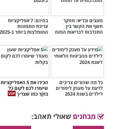
קבל עדכונים על תכנים חדש
המ
בלחיצתך על "הרשם", הינך מסכים ל
תנאי שימוש
הדפס תוכן
אולי תאהב גם:
מעצים ובריא: מחקר
בחינם: 7 אפליקציות
חשף את הקשר בין
עריכת התמונות