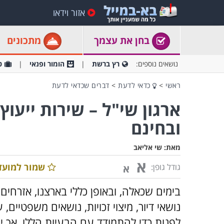
אזור וידאו
בחן את עצמך
מתכונים
נושאים נוספים:
רץ ברשת
הומור ופנאי
ט
ראשי
>
כדאי לדעת
>
דברים שכדאי לדעת
ארגון שי"ל – שירות ייעו
ובחינם
מאת:
שי אליאב
א
שמור למועד
גודל גופן:
א
בימים שכאלה, ובאופן כללי בארצנו, אזרחים 
נושאי דיור, מיצוי זכויות, נושאים משפטיים, ע
לפנות כדי להתמודד עם הבעיות הללו, אך י