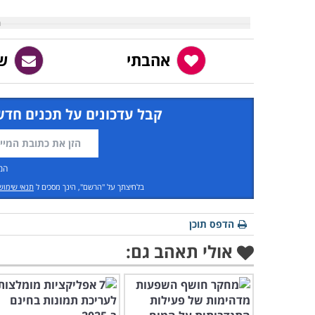
אהבתי
רוצים להתנדב בשי"ל? גם זו אפ
הארגון מופעל על ידי מתנדבים, והוא תלוי ב
ידע ומומחיות באחד התחומים שהארגון עוס
לאנשים אחרים לפתור בעיות ולמצות את זכ
בשבוע של 4 שעות והשתתפות בהשתל
בטלפון 118 או בדואר אלקטרוני ישיר
EsterS@Molsa.gov.il.
אהבתי
ש