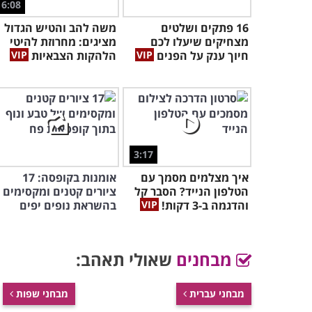
6:08
16 פתקים ושלטים
משה להב והטיש הגדול
מצחיקים שיעלו לכם
מציגים: מחרוזת להיטי
חיוך ענק על הפנים
הלהקות הצבאיות
3:17
איך מצלמים מסמך עם
אומנות בקופסה: 17
הטלפון הנייד? הסבר קל
ציורים קטנים ומקסימים
והדגמה ב-3 דקות!
בהשראת נופים יפים
מבחנים
שאולי תאהב:
מבחני עברית
מבחני שפות