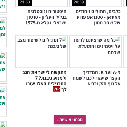
21:53
20:59
כלבים, חתולים ויהודים
היסטוריה ונוסטלגיה
מאיראן - סטנדאפ פרוע
בגליל העליון - סרטון
של שחר חסון
ישראלי נפלא מ-1975
מ-A ועד K: המדריך
מתקשה ליישר את הגב
הקצר שיעזור לכם לשמור
ולמנוע גיבנת? 7
על גוף חזק ובריא
התרגילים האלו יעזרו
לך
מבחני אישיות