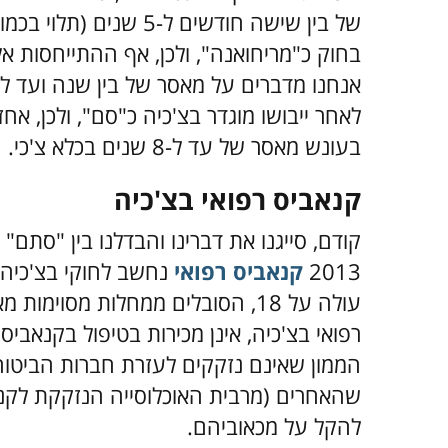
של בין שישה חודשים ל-5
בחוק כ"מריחואנה", ולכן, אף ההתייחסות אל
אנחנו מדברים על מאסר של בין שנה ועד לעש
לאחר ייבושו מוגדר בצ'כיה כ"סם", ולכן, אח
בעונש מאסר של עד ל-8 שנים בכלא צ'כי.
קנאביס רפואי בצ'כיה
קודם, סייגנו את דברינו והבדלנו בין "סתם" 
2013
קנאביס רפואי
נחשב לחוקי בצ'כיה,
עולה על 18, הסובלים ממחלות מסו
רפואי בצ'כיה, אינן מכירות בטיפול בקנאביס 
הממון שאינם נזקקים לעזרת חברות הביטוח
שהאחרים (מרבית האוכלוסייה הנזקקת לקנא
להקל על מכאוביהם.