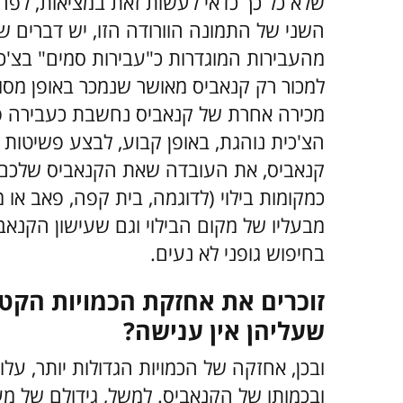
שלא כל כך כדאי לעשות זאת במציאות, לפ
מהעבירות המוגדרות כ"עבירות סמים" בצ'כי
למכור רק קנאביס מאושר שנמכר באופן מסו
מכירה אחרת של קנאביס נחשבת כעבירה פ
הצ'כית נוהגת, באופן קבוע, לבצע פשיטות
קנאביס, את העובדה שאת הקנאביס שלכם ל
כמקומות בילוי (לדוגמה, בית קפה, פאב או
מבעליו של מקום הבילוי וגם שעישון הקנאבי
בחיפוש גופני לא נעים.
זוכרים את אחזקת הכמויות הקטנ
שעליהן אין ענישה?
ובכן, אחזקה של הכמויות הגדולות יותר, על