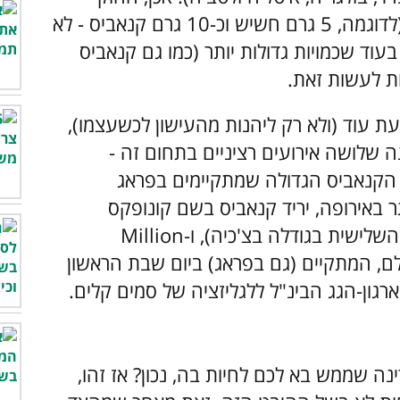
הצ'כי סובלני לאחזקת כמויות סמים קטנות (לדוגמה, 5 גרם חשיש וכ-10 גרם קנאביס - לא
וד שכמויות גדולות יותר (כמו גם קנאביס
 עוד (ולא רק ליהנות מהעישון לכשעצמו),
 שלושה אירועים רציניים בתחום זה -
יבל ותערוכת הקנאביס הגדולה שמתקיימים בפראג
ר באירופה, יריד קנאביס בשם קונופקס
(KONOPEX) שמתקיים באוסטרבה (העיר השלישית בגודלה בצ'כיה), ו-Million
תי חובק עולם, המתקיים (גם בפראג) ביום שבת הראשון
רגון-הגג הבינ"ל ללגליזציה של סמים קלים.
ינה שממש בא לכם לחיות בה, נכון?
אז זהו,