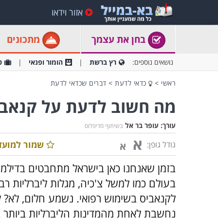
אזור וידאו
בחן את עצמך
מתכונים
נושאים נוספים:
רץ ברשת
הומור ופנאי
ט
ראשי
>
כדאי לדעת
>
דברים שכדאי לדעת
מה חשוב לדעת על קנאביס
עורך:
עופר בר אל
בשיתוף מדיפלוס
א
שמור למועד
גודל גופן:
א
בזמן שאנחנו כאן בישראל מתחבטים בדילמה "
בעולם כמו למשל צ'כיה, מגלות ליברליות רב
לקנאביס בשימוש רפואי. נשמע חלום, לא?
ל
נחשבת לאחת מהמדינות הליברליות ביותר 