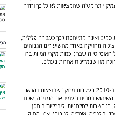
מיק יותר מגלה שהמציאות לא כל כך ורודה
סמים ואינה מתייחסת לכך כעבירה פלילית,
הכי
צ'כיה מחזיקה באחד מהשיעורים הגבוהים
ולם בשימוש בקנאביס (15% מכלל האוכלוסייה שבה), כמות מקרי המוות בה
ה מזו שבמדינות אחרות בעולם.
חוק אי-הפללה (Coll 467/2009) שנחקק ב-2010 בעקבות מחקר שתוצאותיו הראו
ת השימוש בסמים העמיד את המדינה, שכם
 הנחשבות לסלחניות וליברליות ביחסן
, בולגריה, איטליה ולטביה).
אכן, החוק