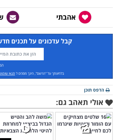
אהבתי
ש
קבל עדכונים על תכנים חדש
המ
בלחיצתך על "הרשם", הינך מסכים ל
תנאי שימוש
הדפס תוכן
אולי תאהב גם: