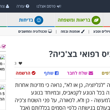
פרסם אצלנו
עזרה
צור
בריאות ומשפחה
בדיחות
יולים וטבע
אומנות ובמה
טכנולוגיה ומחשבים
ב
 רפואי בצ'כיה?
אהבו:
3
פים
שלח לחבר
שתף
הרשמה
לגליזציה, כן או לא", נראה כי מדינות אחרות
ה בכל הנוגע לקנאביס, ובמיוחד בנוגע
מעשה - כן ולא. לכאורה, על פני השטח צ'כיה
בעולם בגישתה כלפי הסמים בכללותם (אבל