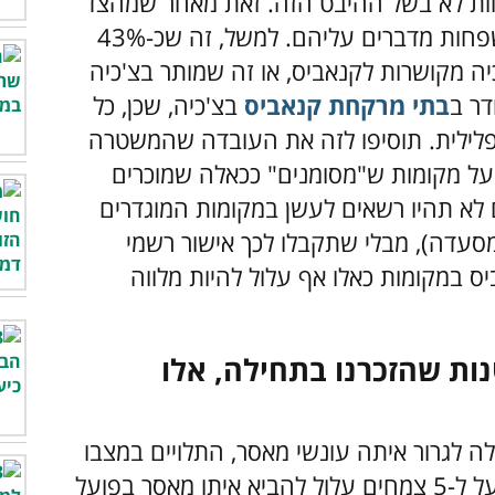
חות לא בשל ההיבט הזה.
זאת מאחר שמהצד
השני של התמונה הוורודה הזו, יש דברים שפחות מדברים עליהם. למשל, זה שכ-43%
ה מקושרות לקנאביס, או זה שמותר בצ'כיה
דר ב
בתי מרקחת קנאביס
בצ'כיה, שכן, כל
לילית. תוסיפו לזה את העובדה שהמשטרה
 על מקומות ש"מסומנים" ככאלה שמוכרים
א תהיו רשאים לעשן במקומות המוגדרים
 מסעדה), מבלי שתקבלו לכך אישור רשמי
ס במקומות כאלו אף עלול להיות מלווה
ות שהזכרנו בתחילה, אלו
ולה לגרור איתה עונשי מאסר, התלויים במצבו
ובכמותו של הקנאביס. למשל, גידולם של מעל ל-5 צמחים עלול להביא איתו מאסר בפועל