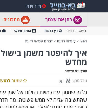
אזור וידאו
בחן את עצמך
מתכונים
נושאים נוספים:
רץ ברשת
הומור ופנאי
ט
ראשי
>
כדאי לדעת
>
דברים שכדאי לדעת
איך להיפטר משמן בישול 
מחדש
עורך:
שי אליאב
א
שמור למועד
גודל גופן:
א
כל מי שמטגן עם כמויות גדולות של שמן ע
שהתשובה עליה לא ממש פשוטה: מה הדרך 
לשפוך אותו רותח לאסלה, או שמא לחכות 