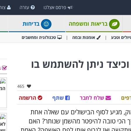
פרסם אצלנו
עזרה
צור
בריאות ומשפחה
בדיחות
יולים וטבע
אומנות ובמה
טכנולוגיה ומחשבים
וכיצד ניתן להשתמש בו
ב
אהבו:
465
פים
שלח לחבר
שתף
הרשמה
מוק, מגיע לסוף הבישולים עם שאלה אחת
הכי טובה להיפטר מהשמן שנותר? האם
שיתקשה ואז לגרוף אותו לפח האשפה? האמת