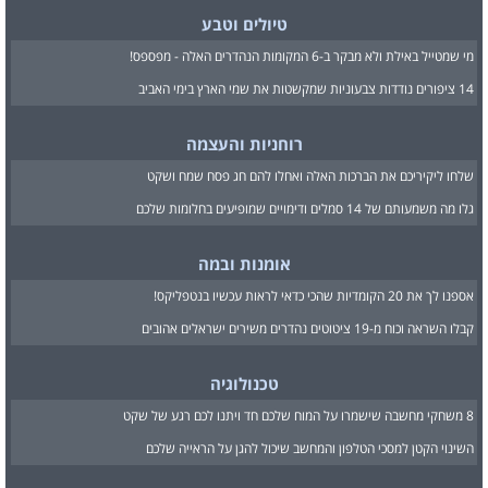
טיולים וטבע
מי שמטייל באילת ולא מבקר ב-6 המקומות הנהדרים האלה - מפספס!
14 ציפורים נודדות צבעוניות שמקשטות את שמי הארץ בימי האביב
רוחניות והעצמה
שלחו ליקיריכם את הברכות האלה ואחלו להם חג פסח שמח ושקט
גלו מה משמעותם של 14 סמלים ודימויים שמופיעים בחלומות שלכם
אומנות ובמה
אספנו לך את 20 הקומדיות שהכי כדאי לראות עכשיו בנטפליקס!
קבלו השראה וכוח מ-19 ציטוטים נהדרים משירים ישראלים אהובים
טכנולוגיה
8 משחקי מחשבה שישמרו על המוח שלכם חד ויתנו לכם רגע של שקט
השינוי הקטן למסכי הטלפון והמחשב שיכול להגן על הראייה שלכם