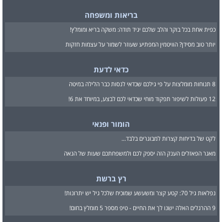
בריאות ומשפחה
כפית אחת בכל בוקר והלב שלכם יגיד תודה: משקה בריא ומומלץ!
יותר טוב מסידן? הוויטמין המפתיע שעוזר לשמור על עצמות חזקות
כדאי לדעת
8 תנוחות מומלצות על פי גילכם שכדאי לנסות כבר הלילה במיטה
12 פעולות לשיפור תפקוד מוחי שכדאי לכם לבצע, במיוחד את 6!
הומור ופנאי
לקט של בדיחות קצרות למבוגרים בלבד...
מאגר הפאזלים הענק הזה יספק לכם ולמשפחתכם שעות של הנאה
רץ ברשת
נפלאות גיל 70: קטע קצר ומשעשע שמוכיח שלכל גיל יש יתרונות!
9 ההרגלים האלה ישנו לך את החיים - טיפ מספר 5 מומלץ בחום!