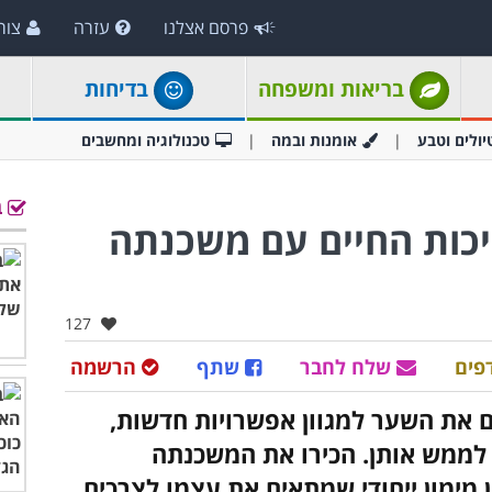
פרסם אצלנו
עזרה
צור
בריאות ומשפחה
בדיחות
יולים וטבע
אומנות ובמה
טכנולוגיה ומחשבים
ב
יכות החיים עם משכנתה
אהבו:
127
פים
שלח לחבר
שתף
הרשמה
 את השער למגוון אפשרויות חדשות,
י לממש אותן. הכירו את המשכנתה
 מימון ייחודי שמתאים את עצמו לצרכים