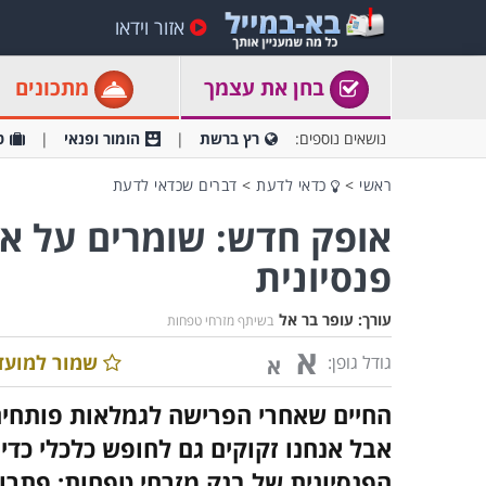
אזור וידאו
בחן את עצמך
מתכונים
נושאים נוספים:
רץ ברשת
הומור ופנאי
ט
ראשי
>
כדאי לדעת
>
דברים שכדאי לדעת
אופק חדש: שומרים על א
פנסיונית
עורך:
עופר בר אל
בשיתף מזרחי טפחות
א
שמור למועד
גודל גופן:
א
החיים שאחרי הפרישה לגמלאות פותחים
אבל אנחנו זקוקים גם לחופש כלכלי כד
הפנסיונית של בנק מזרחי טפחות: פתרון