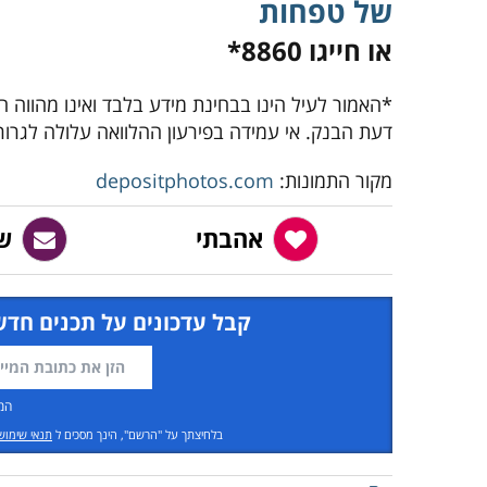
של טפחות
או חייגו 8860
*
*האמור לעיל הינו בבחינת מידע בלבד ואינו מהווה 
דעת הבנק. אי עמידה בפירעון ההלוואה עלולה לגרור ח
מקור התמונות:
depositphotos.com
אהבתי
ש
קבל עדכונים על תכנים חדש
המ
בלחיצתך על "הרשם", הינך מסכים ל
תנאי שימוש