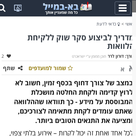
פתח
תפריט
שי
>
כדאי לדעת
דריך לביצוע סקר שוק ללקיחת
לוואות
אהבו:
רך:
דורון לרר
2
תוכן ממומן ע"י ישראכרט
שמור למועדפים
שתף
א
מצב של צורך דחוף בכסף זמין, חשוב לא
רוץ קדימה ולקחת החלטה מושכלת
מבוססת על מידע - כך תוודאו שההלוואה
אתם עומדים לקחת מתאימה לצורכיכם,
מציעה את התנאים הטובים ביותר.
כל אחד ואחת זה יכול לקרות – אירוע בלתי צפוי,