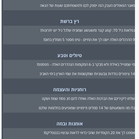
מאגר הפאזלים הענק הזה יספק לכם ולמשפחתכם שעות של הנאה
רץ ברשת
נפלאות גיל 70: קטע קצר ומשעשע שמוכיח שלכל גיל יש יתרונות!
9 ההרגלים האלה ישנו לך את החיים - טיפ מספר 5 מומלץ בחום!
טיולים וטבע
מי שמטייל באילת ולא מבקר ב-6 המקומות הנהדרים האלה - מפספס!
14 ציפורים נודדות צבעוניות שמקשטות את שמי הארץ בימי האביב
רוחניות והעצמה
שלחו ליקיריכם את הברכות האלה ואחלו להם חג פסח שמח ושקט
גלו מה משמעותם של 14 סמלים ודימויים שמופיעים בחלומות שלכם
אומנות ובמה
אספנו לך את 20 הקומדיות שהכי כדאי לראות עכשיו בנטפליקס!