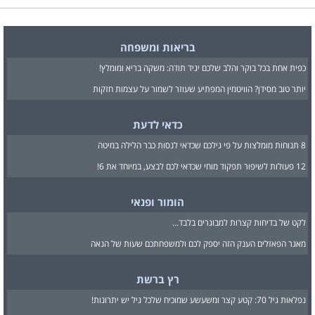
בריאות ומשפחה
כפית אחת בכל בוקר והלב שלכם יגיד תודה: משקה בריא ומומלץ!
יותר טוב מסידן? הוויטמין המפתיע שעוזר לשמור על עצמות חזקות
כדאי לדעת
8 תנוחות מומלצות על פי גילכם שכדאי לנסות כבר הלילה במיטה
12 פעולות לשיפור תפקוד מוחי שכדאי לכם לבצע, במיוחד את 6!
הומור ופנאי
לקט של בדיחות קצרות למבוגרים בלבד...
מאגר הפאזלים הענק הזה יספק לכם ולמשפחתכם שעות של הנאה
רץ ברשת
נפלאות גיל 70: קטע קצר ומשעשע שמוכיח שלכל גיל יש יתרונות!