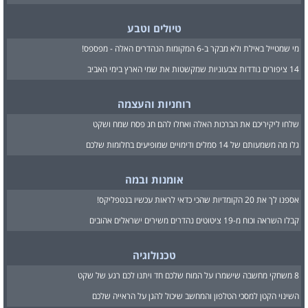
טיולים וטבע
מי שמטייל באילת ולא מבקר ב-6 המקומות הנהדרים האלה - מפספס!
14 ציפורים נודדות צבעוניות שמקשטות את שמי הארץ בימי האביב
רוחניות והעצמה
שלחו ליקיריכם את הברכות האלה ואחלו להם חג פסח שמח ושקט
גלו מה משמעותם של 14 סמלים ודימויים שמופיעים בחלומות שלכם
אומנות ובמה
אספנו לך את 20 הקומדיות שהכי כדאי לראות עכשיו בנטפליקס!
קבלו השראה וכוח מ-19 ציטוטים נהדרים משירים ישראלים אהובים
טכנולוגיה
8 משחקי מחשבה שישמרו על המוח שלכם חד ויתנו לכם רגע של שקט
השינוי הקטן למסכי הטלפון והמחשב שיכול להגן על הראייה שלכם