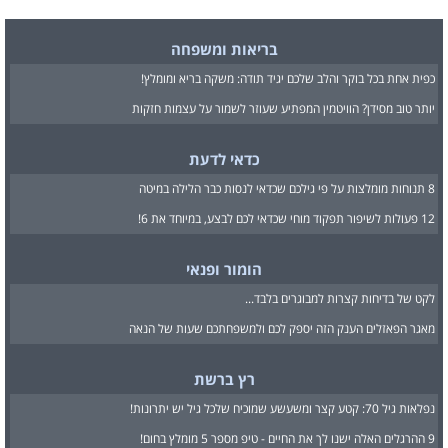
בריאות ומשפחה
כפית אחת בכל בוקר והלב שלכם יגיד תודה: משקה בריא ומומלץ!
יותר טוב מסידן? הוויטמין המפתיע שעוזר לשמור על עצמות חזקות
כדאי לדעת
8 תנוחות מומלצות על פי גילכם שכדאי לנסות כבר הלילה במיטה
12 פעולות לשיפור תפקוד מוחי שכדאי לכם לבצע, במיוחד את 6!
הומור ופנאי
לקט של בדיחות קצרות למבוגרים בלבד...
מאגר הפאזלים הענק הזה יספק לכם ולמשפחתכם שעות של הנאה
רץ ברשת
נפלאות גיל 70: קטע קצר ומשעשע שמוכיח שלכל גיל יש יתרונות!
9 ההרגלים האלה ישנו לך את החיים - טיפ מספר 5 מומלץ בחום!