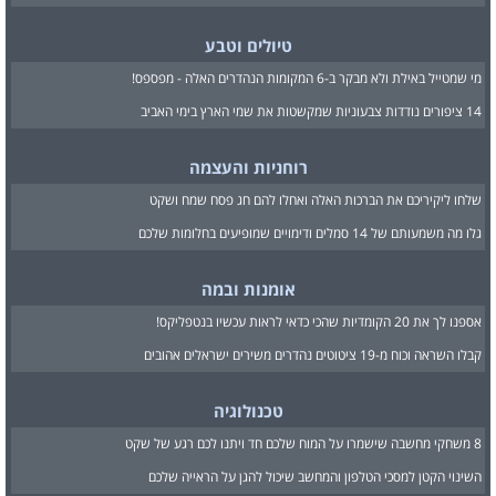
טיולים וטבע
מי שמטייל באילת ולא מבקר ב-6 המקומות הנהדרים האלה - מפספס!
14 ציפורים נודדות צבעוניות שמקשטות את שמי הארץ בימי האביב
רוחניות והעצמה
שלחו ליקיריכם את הברכות האלה ואחלו להם חג פסח שמח ושקט
גלו מה משמעותם של 14 סמלים ודימויים שמופיעים בחלומות שלכם
אומנות ובמה
אספנו לך את 20 הקומדיות שהכי כדאי לראות עכשיו בנטפליקס!
קבלו השראה וכוח מ-19 ציטוטים נהדרים משירים ישראלים אהובים
טכנולוגיה
8 משחקי מחשבה שישמרו על המוח שלכם חד ויתנו לכם רגע של שקט
השינוי הקטן למסכי הטלפון והמחשב שיכול להגן על הראייה שלכם