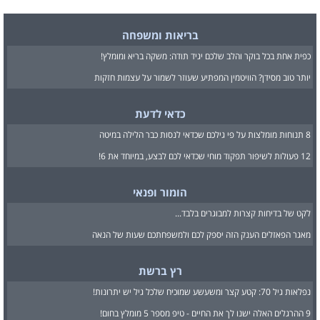
בריאות ומשפחה
כפית אחת בכל בוקר והלב שלכם יגיד תודה: משקה בריא ומומלץ!
יותר טוב מסידן? הוויטמין המפתיע שעוזר לשמור על עצמות חזקות
כדאי לדעת
8 תנוחות מומלצות על פי גילכם שכדאי לנסות כבר הלילה במיטה
12 פעולות לשיפור תפקוד מוחי שכדאי לכם לבצע, במיוחד את 6!
הומור ופנאי
לקט של בדיחות קצרות למבוגרים בלבד...
מאגר הפאזלים הענק הזה יספק לכם ולמשפחתכם שעות של הנאה
רץ ברשת
נפלאות גיל 70: קטע קצר ומשעשע שמוכיח שלכל גיל יש יתרונות!
9 ההרגלים האלה ישנו לך את החיים - טיפ מספר 5 מומלץ בחום!