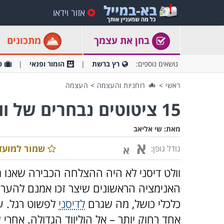
אזור וידאו
בחן את עצמך
מתכונים
נושאים נוספים:
רץ ברשת
הומור ופנאי
ט
ראשי
>
רוחניות והעצמה
>
העצמה
15 ציטוטים נבחרים של וולט דיסני
מאת:
שי אליאב
א
שמור למועד
גודל גופן:
א
וולט דיסני לא היה ההצלחה הכבירה שאנו מ
האנימציה הראשונים שיצר זכו אמנם להערכ
כלכלי כושל, מה שגרם
לדיסני
לפשוט רגל. עם
אחד רחוק יותר – אל הוליווד הגדולה. אחרי