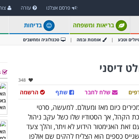
פרסם אצלנו
עזרה
צור
בריאות ומשפחה
בדיחות
יולים וטבע
אומנות ובמה
טכנולוגיה ומחשבים
ב
אהבו:
348
פים
שלח לחבר
שתף
הרשמה
כירים כיום מאז ומעולם. למעשה, סרטי
ת הקהל, אך הסטודיו שלו כשל עקב ניהול
 זאת האנימטור הידוע לא ויתר, והלך צעד
 שגייס כספים הוא הצליח להקים שם אולפן