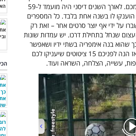
סרטים, ואת ההמשך אתם כבר יודעים בעצמכם. לאורך השנים דיסני היה מועמד ל-59
ר ומתוכם זכה ב-22, כש-4 מהם הוענקו לו בשנה אחת בלבד. כל המספרים
ו על ידי אף יוצר סרטים אחר – זאת רק
עצום שנחל בתחילת דרכו. יש עמדות שונות
בכך שהוא בנה אימפריה בשתי ידיו ושאפשר
ללמוד הרבה מבן אדם אמיץ ונחוש שכזה - אז הנה לפניכם 15 ציטוטים שיעניקו לכם
ות, עשייה, הצלחה, השראה ועוד.
הכי