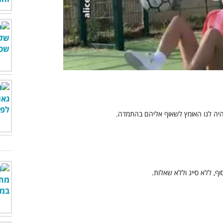
00:00
/
01:04