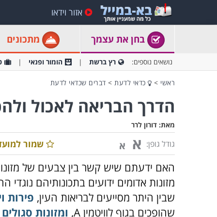
אזור וידאו
בחן את עצמך
מתכונים
נושאים נוספים:
רץ ברשת
הומור ופנאי
ט
ראשי
>
כדאי לדעת
>
דברים שכדאי לדעת
הדרך הבריאה לאכול ולהכין 8 סוגי מזונות ש
מאת:
דורון לרר
א
שמור למועד
גודל גופן:
א
האם ידעתם שיש קשר בין צבעים של מזונות
מזונות אדומים ידועים בתכונותיהם נוגדי ה
שבין היתר מסייעים לבריאות העין,
פירות וי
שהופכים בגוף לוויטמין
A
,
ומזונות סגולים
מ