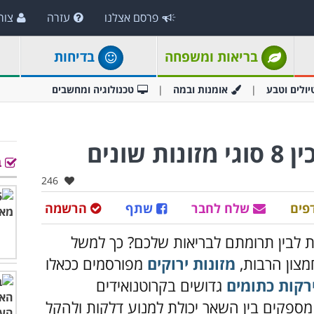
פרסם אצלנו
עזרה
צור
בריאות ומשפחה
בדיחות
יולים וטבע
אומנות ובמה
טכנולוגיה ומחשבים
ונים
ב
אהבו:
246
פים
שלח לחבר
שתף
הרשמה
 לבין תרומתם לבריאות שלכם? כך למשל
חמצון הרבות,
מזונות ירוקים
מפורסמים ככאלו
רקות כתומים
גדושים בקרוטנואידים
ספקים בין השאר יכולת למנוע דלקות ולהקל