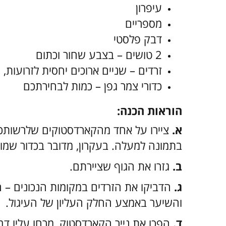
עיפרון
מספריים
דבק פלסטי
2 טושים – בצבע שחור וכתום
זרדים – שניים ארוכים יחסית לזרועות, ו-3 קצרים לשיע
כדורי צמר גפן – כמות לבחירתכם
הוראות הכנה:
א.
ציירו על אחד מהקארדסטוקים שלרשותכם 
בתמונה למעלה. בעקרון, מדובר בכדור שמונ
ב.
גזרו את הגוף שציירתם.
ג.
הדביקו את הזרדים במקומות הנכונים – ה
והשיער באמצע החלק העליון של העיגול.
ד.
הפכו את נייר הקארדסטוק, מרחו עליו דבק