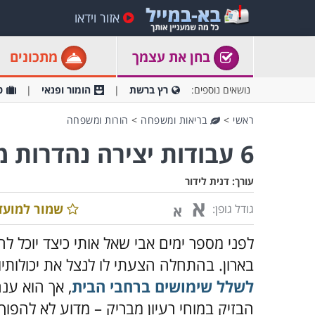
אזור וידאו
בחן את עצמך
מתכונים
נושאים נוספים:
רץ ברשת
הומור ופנאי
ט
ראשי
>
בריאות ומשפחה
>
הורות ומשפחה
6 עבודות יצירה נהדרות מצמר גפן - לילדים
עורך:
דנית לידור
א
שמור למועד
גודל גופן:
א
לפני מספר ימים אבי שאל אותי כיצד יוכל 
בארון. בהתחלה הצעתי לו לנצל את יכולותי
לשלל שימושים ברחבי הבית
, אך הוא ענ
הבזיק במוחי רעיון מבריק – מדוע לא להפוך