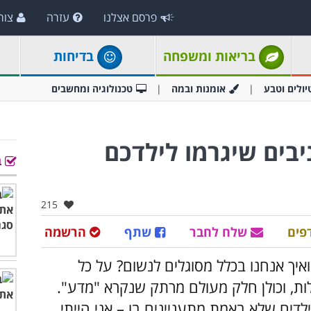
פרסם אצלנו
עזרה
צור
בריאות ומשפחה
בדיחות
יולים וטבע
אומנות ובמה
טכנולוגיה ומחשבים
סויים מגניבים שיגרמו לילדכם
ב
אהבו:
215
פים
שלח לחבר
שתף
הרשמה
איך אנחנו בכלל מסוגלים לנשום? על כל
לות, וכולן חלק מעולם מרתק שנקרא "מדע".
לדים שלא באמת מתעניינים בו – אני הייתי