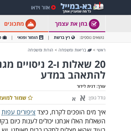
אזור וידאו
בחן את עצמך
מתכונים
נושאים נוספים:
רץ ברשת
הומור ופנאי
ט
ראשי
>
בריאות ומשפחה
>
הורות ומשפחה
20 שאלות ו-2 ני
להתאהב במדע
עורך:
דנית לידור
א
שמור למועד
גודל גופן:
א
איך מים הופכים לקרח, כיצד
ציפורים עפות
ו
השאלות האלו אנחנו יכולים לענות כיום בק
בעוד שהוא מצליח לסקרן רבים מאיתנו, יש י