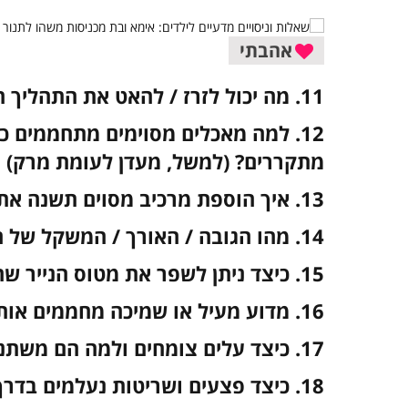
אהבתי
11. מה יכול לזרז / להאט את התהליך הזה?
12. למה מאכלים מסוימים מתחממים 
מתקררים? (למשל, מעדן לעומת מרק)
13. איך הוספת מרכיב מסוים תשנה את הטעם של המנה הזו?
14. מהו הגובה / האורך / המשקל של החפץ הזה, לדעתך?
15. כיצד ניתן לשפר את מטוס הנייר שהכנת?
16. מדוע מעיל או שמיכה מחממים אותך? / מאוורר מקרר אותך?
17. כיצד עלים צומחים ולמה הם משתנים בכל עונה בשנה?
18. כיצד פצעים ושריטות נעלמים בדרך כלל?