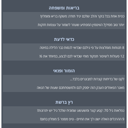
בריאות ומשפחה
כפית אחת בכל בוקר והלב שלכם יגיד תודה: משקה בריא ומומלץ!
יותר טוב מסידן? הוויטמין המפתיע שעוזר לשמור על עצמות חזקות
כדאי לדעת
8 תנוחות מומלצות על פי גילכם שכדאי לנסות כבר הלילה במיטה
12 פעולות לשיפור תפקוד מוחי שכדאי לכם לבצע, במיוחד את 6!
הומור ופנאי
לקט של בדיחות קצרות למבוגרים בלבד...
מאגר הפאזלים הענק הזה יספק לכם ולמשפחתכם שעות של הנאה
רץ ברשת
נפלאות גיל 70: קטע קצר ומשעשע שמוכיח שלכל גיל יש יתרונות!
9 ההרגלים האלה ישנו לך את החיים - טיפ מספר 5 מומלץ בחום!