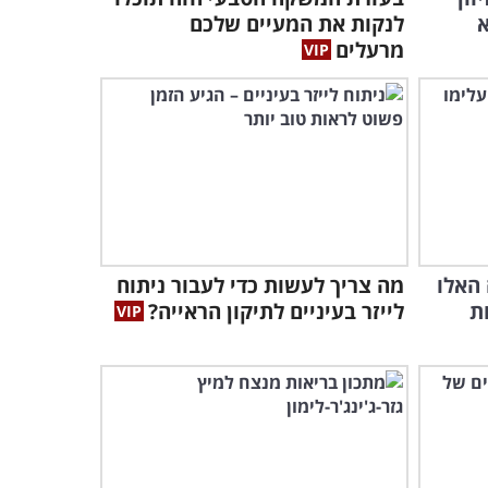
מה לאכול וממה להימנע כדי
א
לנקות את המעיים שלכם
לשמור על המוח והזיכרון בגיל
מרעלים
מבוגר?
17:01
צה האלו
מה צריך לעשות כדי לעבור ניתוח
ת
לייזר בעיניים לתיקון הראייה?