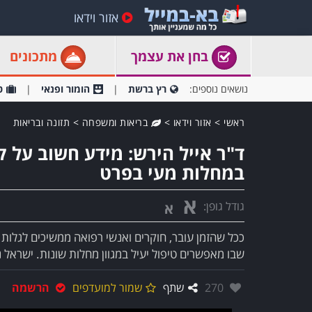
אזור וידאו
בחן את עצמך
מתכונים
נושאים נוספים:
רץ ברשת
הומור ופנאי
ט
ראשי
>
אזור וידאו
>
בריאות ומשפחה
>
תזונה ובריאות
ד"ר אייל הירש: מידע חשוב על ק
במחלות מעי בפרט
א
גודל גופן:
א
ככל שהזמן עובר, חוקרים ואנשי רפואה ממשיכים לגלות
שבו מאפשרים טיפול יעיל במגוון מחלות שונות. ישראל
אהבו:
270
שתף
שמור למועדפים
הרשמה