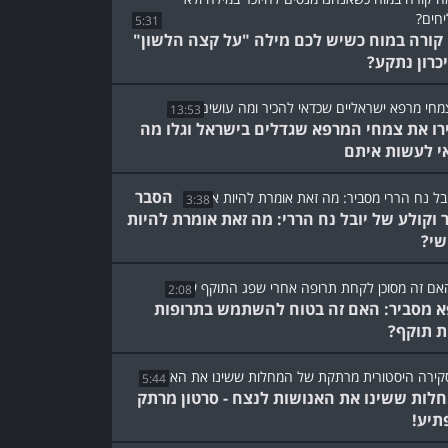
5:31
קורה במוח כשיש לכם מילה "על קצה הלשון"
יכרון נתקע?
13:53
רו את צמחי המרפא שגדלים בישראל וגלו מה
י לעשות איתם
הסבר
3:38
 וקולע של יובל נח הררי: מה זאת אומרת להיות
שי?
2:08
א מסביר: האם זה בטוח להשתמש בתרופות
ת תוקף?
5:44
לות ששינו את האנושות לנצח - סרטון מרתק
תיע!