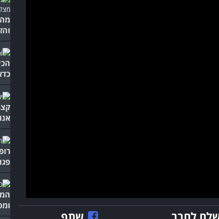
מה 
והז
הכי
כדא
קצר
אנו
רופ
פגו
המח
ומפ
לח לחבר
שתף