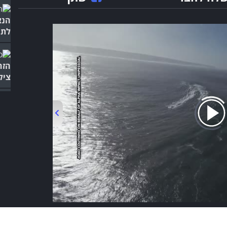
הנצ
לתמ
הזה
ציל
00:00
/
01:37