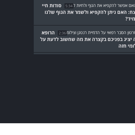
סודות חיי
5:34
ח: האם ניתן להקפיא ולשמר את הגוף שלנו
יד?
הרופא
2:36
 יציג בפניכם בקצרה את מה שחשוב לדעת על
ומי חזה
המוח הוא שלם שעולה בערכו
על סך חלקיו, ויש לזה הסבר
מרתק...
7:38
להידבק בקורונה בכוונה:
סיפורה של צעירה שמנסה
לנצח את המחלה
6:35
רופאים מציגים: התשובות
לשאלות החשובות על חיסוני
הקורונה