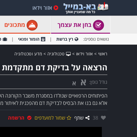
אזור וידאו
בחן את עצמך
מתכונים
נושאים נוספים:
רץ ברשת
הומור ופנאי
ט
ראשי
>
אזור וידאו
>
טכנולוגיה
>
מדע וטכנולוגיה
הרצאה על בדיקת דם מתקדמת ל
א
גודל גופן:
א
הפיתוחים הרפואיים שנולדו במסגרת משבר הקורונה ה
אלא גם בנו את הבסיס לבדיקת דם מהפכנית לאיתור מ
אהבו:
38
שתף
שמור למועדפים
הרשמה