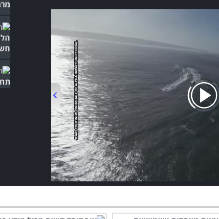
מרת
הלו
חשו
תחש
הסר
00:00
/
01:37