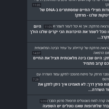
11:05
הסודות מצילי החיים שמסתתרים ב-DNA של
נוקות שלנו - מרתק!
היום
11:05
 נוכל לשמר את הזיכרונות הכי יקרים שלנו הולך
קרב...
14:07
ק: היום שבו בינה מלאכותית תציל את החיים
ם קרוב מתמיד
7:28
וח פורץ דרך: לא תאמינו איך ניתן לתקן את
ד השדרה...
5:05
רר שלתרופות שאנו נוטלים יש השפעה