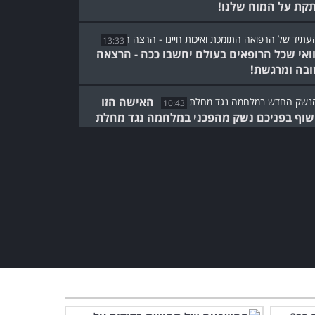
קת על המוח שלנו!
13:33
ואי שכל הרופאים בעולם יחשבו ככה - הרצאה
בה ומרגשת!
האישה הזו
10:43
וף בפניכם נשק מהפכני במלחמה נגד מחלת
טן...
רבים עוברים את הבדיקות
האלו, אז חשוב לדעת איך הן
עובדות...
4:42
מרתק: פיתוח ישראלי לטיפול
בשיתוק כתוצאה מפגיעות
בחוט השדרה
8:01
חידוש מהפכני: חיסון שפותח