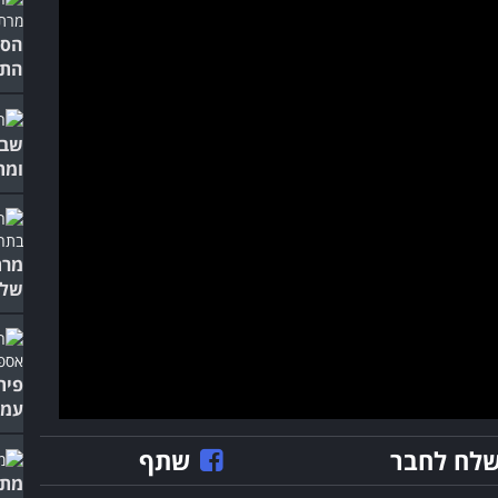
התי
שבו
ומת
מרת
שלכ
פית
עמו
לח לחבר
שתף
מתב